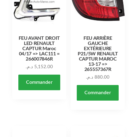
FEU AVANT DROIT
FEU ARRIÈRE
LED RENAULT
GAUCHE
CAPTUR Maroc
EXTÉRIEURE
04/17 => LAC111 =
P21/5W RENAULT
266007846R
CAPTUR MAROC
13-17 =>
د.م.
5,152.00
265557367R
د.م.
880.00
Commander
Commander