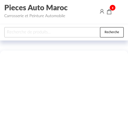
Aller au contenu
Pieces Auto Maroc
0
Carrosserie et Peinture Automobile
Recherche pour :
Recherche