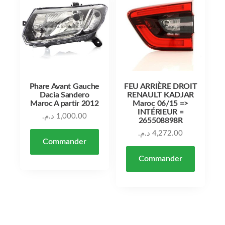
Phare Avant Gauche
FEU ARRIÈRE DROIT
Dacia Sandero
RENAULT KADJAR
Maroc A partir 2012
Maroc 06/15 =>
INTÉRIEUR =
د.م.
1,000.00
265508898R
د.م.
4,272.00
Commander
Commander