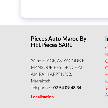
Pieces Auto Maroc By
I
HELPieces SARL
Q
B
3éme ETAGE, AV YACOUB EL
C
MANSOUR RESIDENCE AL
AMIRA III APPT N°32,
M
Marrakech
F
Téléphone :
07 54 09 48 34
Y
A
Localisation