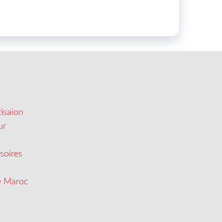
isaion
ur
soires
e Maroc