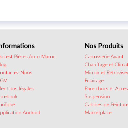
nformations
Nos Produits
ui est Pièces Auto Maroc
Carrosserie Avant
log
Chauffage et Climat
ontactez Nous
Mirroir et Rétrovise
CGV
Eclairage
entions légales
Pare chocs et Acces
acebook
Suspension
ouTube
Cabines de Peintur
pplication Android
Marketplace