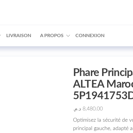
□
LIVRAISON
A PROPOS
CONNEXION
Phare Princi
ALTEA Maroc
5P1941753D
د.م.
8,480.00
Optimisez la sécurité de 
principal gauche, adapté 