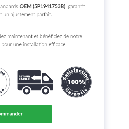
standards
OEM (5P1941753B)
, garantit
t un ajustement parfait.
ez maintenant et bénéficiez de notre
pour une installation efficace.
ipal Gauche SEAT ALTEA Maroc de 04 à 12 - OEM : 5P1
ommander