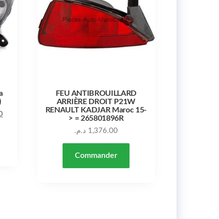
a
FEU ANTIBROUILLARD
)
ARRIÈRE DROIT P21W
RENAULT KADJAR Maroc 15-
Le prix actuel est : 3,200.00 د.م..
Le prix initial était : 3,840.00 د.م..
0
> = 265801896R
د.م.
1,376.00
Commander