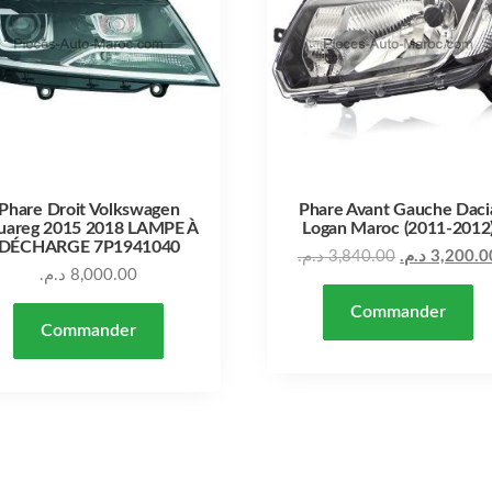
Phare Droit Volkswagen
Phare Avant Gauche Daci
uareg 2015 2018 LAMPE À
Logan Maroc (2011-2012
DÉCHARGE 7P1941040
د.م.
3,840.00
د.م.
3,200.0
د.م.
8,000.00
Commander
Commander