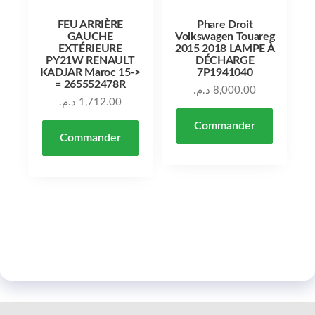
FEU ARRIÈRE
Phare Droit
GAUCHE
Volkswagen Touareg
EXTÉRIEURE
2015 2018 LAMPE À
PY21W RENAULT
DÉCHARGE
KADJAR Maroc 15->
7P1941040
= 265552478R
د.م.
8,000.00
د.م.
1,712.00
Commander
Commander