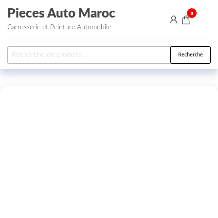
Aller au contenu
Pieces Auto Maroc
0
Carrosserie et Peinture Automobile
Recherche pour :
Recherche