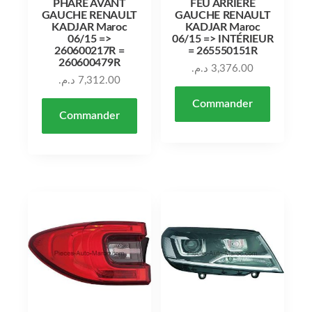
PHARE AVANT
FEU ARRIÈRE
GAUCHE RENAULT
GAUCHE RENAULT
KADJAR Maroc
KADJAR Maroc
06/15 =>
06/15 => INTÉRIEUR
260600217R =
= 265550151R
260600479R
د.م.
3,376.00
د.م.
7,312.00
Commander
Commander