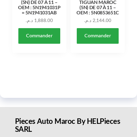
(5N) DE 07 À 11 –
TIGUAN MAROC
OEM : 5N1941031P
(5N) DE 07 À 11 –
= 5N1941031AB
OEM : 5N0853651C
د.م.
1,888.00
د.م.
2,144.00
Commander
Commander
Pieces Auto Maroc By HELPieces
SARL