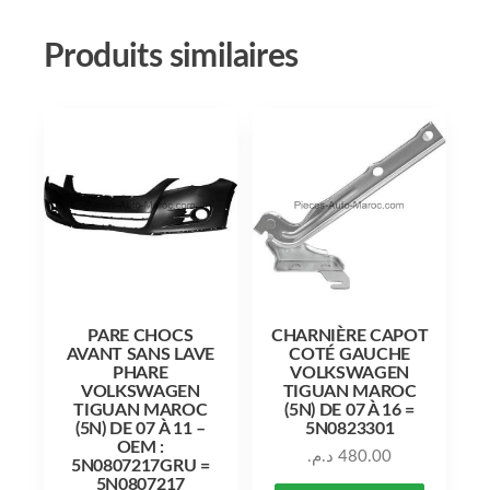
Produits similaires
PARE CHOCS
CHARNIÈRE CAPOT
AVANT SANS LAVE
COTÉ GAUCHE
PHARE
VOLKSWAGEN
VOLKSWAGEN
TIGUAN MAROC
TIGUAN MAROC
(5N) DE 07 À 16 =
(5N) DE 07 À 11 –
5N0823301
OEM :
د.م.
480.00
5N0807217GRU =
5N0807217