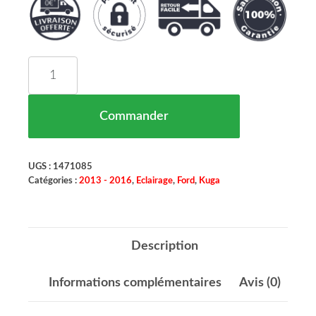
quantité de Phare Principal Gauche Xenon Ford Ku
Commander
UGS :
1471085
Catégories :
2013 - 2016
,
Eclairage
,
Ford
,
Kuga
Description
Informations complémentaires
Avis (0)