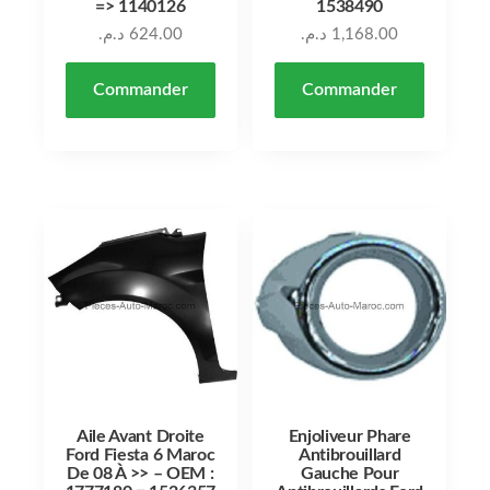
=> 1140126
1538490
د.م.
624.00
د.م.
1,168.00
Commander
Commander
Aile Avant Droite
Enjoliveur Phare
Ford Fiesta 6 Maroc
Antibrouillard
De 08 À >> – OEM :
Gauche Pour