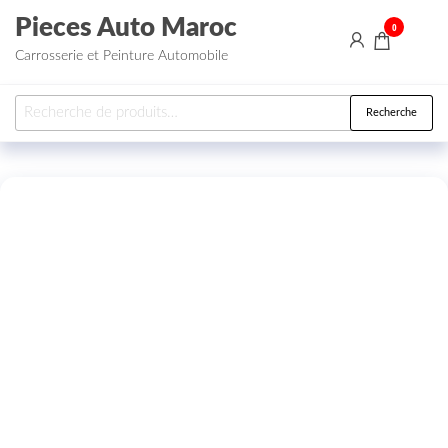
Aller au contenu
Pieces Auto Maroc
0
Carrosserie et Peinture Automobile
Recherche pour :
Recherche