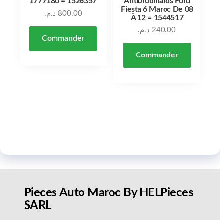
1777180 = 1526357
Antibrouillards Ford
Fiesta 6 Maroc De 08
د.م.
800.00
À 12 = 1544517
د.م.
240.00
Commander
Commander
Pieces Auto Maroc By HELPieces
SARL