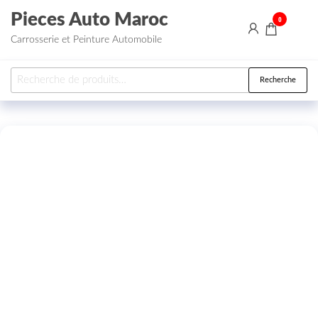
Aller au contenu
Pieces Auto Maroc
0
Carrosserie et Peinture Automobile
Recherche pour :
Recherche