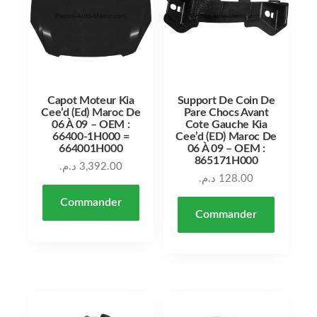
Capot Moteur Kia
Support De Coin De
Cee’d (Ed) Maroc De
Pare Chocs Avant
06 À 09 – OEM :
Cote Gauche Kia
66400-1H000 =
Cee’d (ED) Maroc De
664001H000
06 À 09 – OEM :
865171H000
د.م.
3,392.00
د.م.
128.00
Commander
Commander