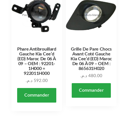
Phare Antibrouillard
Grille De Pare Chocs
Gauche Kia Cee’d
Avant Coté Gauche
(ED) Maroc De 06 À
Kia Cee’d (ED) Maroc
09 – OEM : 92201-
De 06 À 09 – OEM :
1H000 =
865631H020
922011H000
د.م.
480.00
د.م.
592.00
Commander
Commander