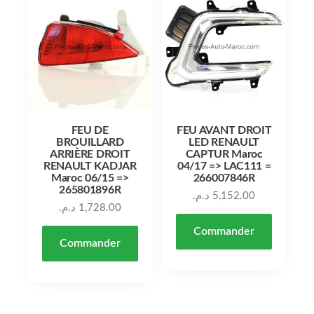
FEU DE
FEU AVANT DROIT
BROUILLARD
LED RENAULT
ARRIÈRE DROIT
CAPTUR Maroc
RENAULT KADJAR
04/17 => LAC111 =
Maroc 06/15 =>
266007846R
265801896R
د.م.
5,152.00
د.م.
1,728.00
Commander
Commander