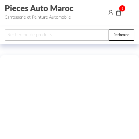
Aller au contenu
Pieces Auto Maroc
0
Carrosserie et Peinture Automobile
Recherche pour :
Recherche