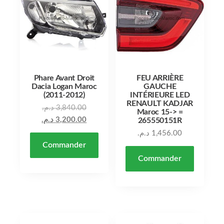
Phare Avant Droit
FEU ARRIÈRE
Dacia Logan Maroc
GAUCHE
(2011-2012)
INTÉRIEURE LED
RENAULT KADJAR
Le prix initial était : 3,840.00 د.م..
د.م.
3,840.00
Maroc 15-> =
Le prix actuel est : 3,200.00 د.م..
د.م.
3,200.00
265550151R
د.م.
1,456.00
Commander
Commander