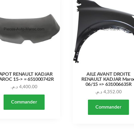
APOT RENAULT KADJAR
AILE AVANT DROITE
ROC 15-> = 651000742R
RENAULT KADJAR Maro
06/15 => 631006635R
د.م.
4,400.00
د.م.
4,352.00
Commander
Commander