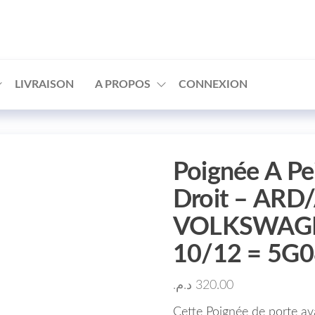
□
LIVRAISON
A PROPOS
CONNEXION
Poignée A Pe
Droit – ARD
VOLKSWAGE
10/12 = 5G
د.م.
320.00
Cette Poignée de porte av