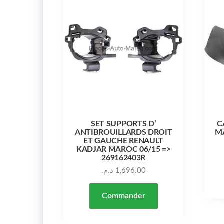
SET SUPPORTS D’
C
ANTIBROUILLARDS DROIT
MA
ET GAUCHE RENAULT
KADJAR MAROC 06/15 =>
269162403R
د.م.
1,696.00
Commander