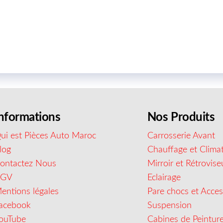
nformations
Nos Produits
ui est Pièces Auto Maroc
Carrosserie Avant
log
Chauffage et Climat
ontactez Nous
Mirroir et Rétrovise
CGV
Eclairage
entions légales
Pare chocs et Acces
acebook
Suspension
ouTube
Cabines de Peintur