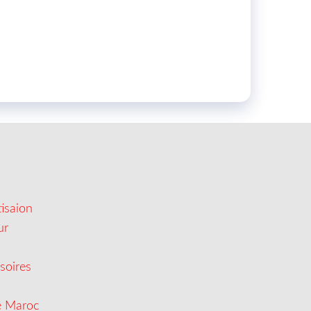
isaion
ur
soires
e Maroc