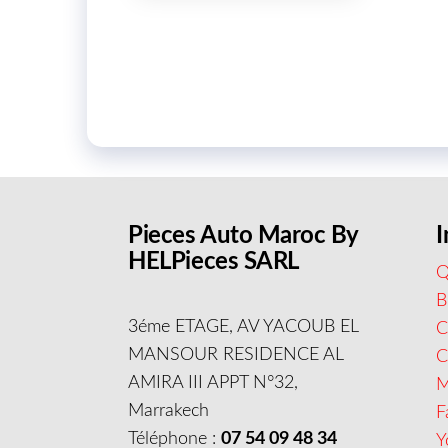
Pieces Auto Maroc By
I
HELPieces SARL
Q
B
3éme ETAGE, AV YACOUB EL
C
MANSOUR RESIDENCE AL
AMIRA III APPT N°32,
M
Marrakech
F
Téléphone :
07 54 09 48 34
Y