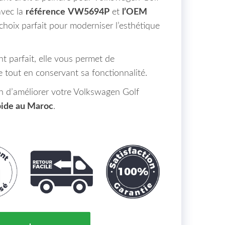
avec la
référence
VW5694P
et
l’OEM
e choix parfait pour moderniser l’esthétique
 parfait, elle vous permet de
e tout en conservant sa fonctionnalité.
n d’améliorer votre Volkswagen Golf
apide au Maroc
.
 Peindre Porte Avant Droit - ARD/ARG VOLKSWAGEN 