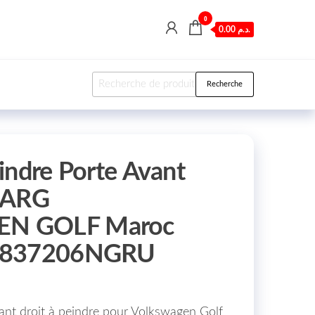
0
0.00 د.م.
Recherche pour :
Recherche
indre Porte Avant
/ARG
N GOLF Maroc
0837206NGRU
ant droit à peindre pour Volkswagen Golf