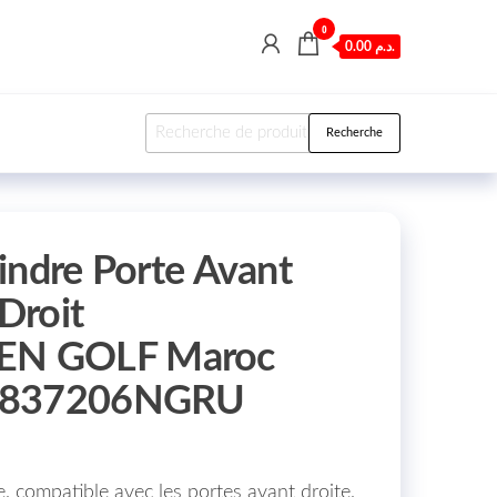
0
0.00 د.م.
Recherche pour :
Recherche
indre Porte Avant
 Droit
N GOLF Maroc
0837206NGRU
, compatible avec les portes avant droite,