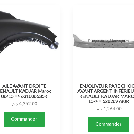
AILE AVANT DROITE
ENJOLIVEUR PARE CHO
ENAULT KADJAR Maroc
AVANT ARGENT INFÉRIE
06/15 => 631006635R
RENAULT KADJAR MAR
15-> = 620269780R
د.م.
4,352.00
د.م.
1,264.00
Commander
Commander