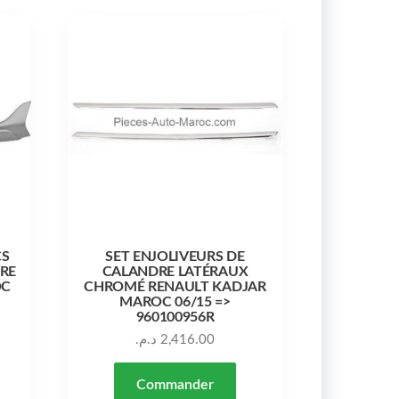
CS
SET ENJOLIVEURS DE
URE
CALANDRE LATÉRAUX
OC
CHROMÉ RENAULT KADJAR
MAROC 06/15 =>
960100956R
د.م.
2,416.00
Commander