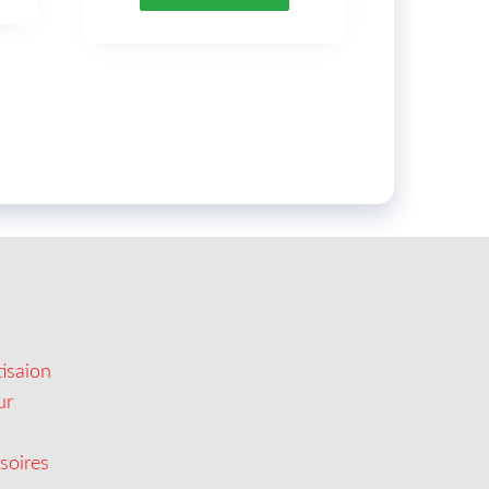
isaion
ur
soires