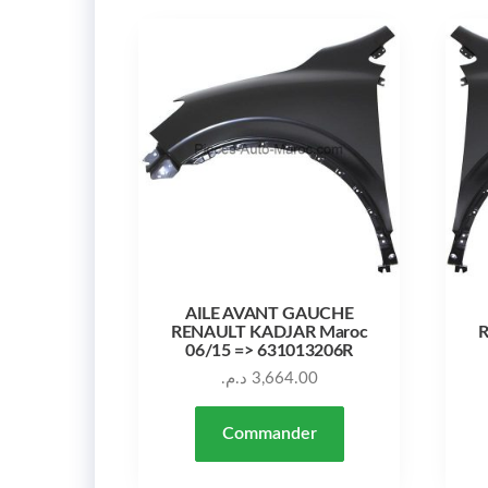
AILE AVANT GAUCHE
RENAULT KADJAR Maroc
R
06/15 => 631013206R
د.م.
3,664.00
Commander