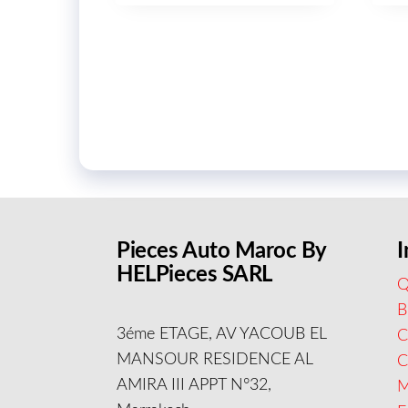
Pieces Auto Maroc By
I
HELPieces SARL
Q
B
3éme ETAGE, AV YACOUB EL
C
MANSOUR RESIDENCE AL
AMIRA III APPT N°32,
M