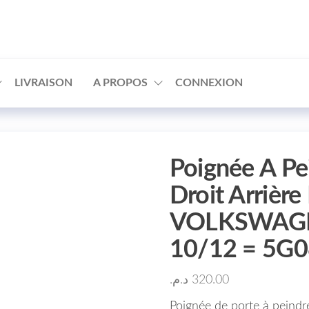
□
LIVRAISON
A PROPOS
CONNEXION
Poignée A Pe
Droit Arrière
VOLKSWAGE
10/12 = 5G
د.م.
320.00
Poignée de porte à peindre