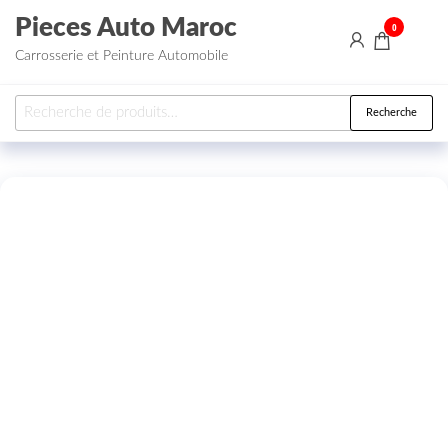
Aller au contenu
Pieces Auto Maroc
0
Carrosserie et Peinture Automobile
Recherche pour :
Recherche