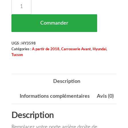
quantité de Porte Arrière Droit HYUNDAI TUCS
Commander
UGS :
HY3598
Catégories :
A partir de 2018
,
Carrosserie Avant
,
Hyundai
,
Tucson
Description
Informations complémentaires
Avis (0)
Description
Remplacez votre porte arrière droite de