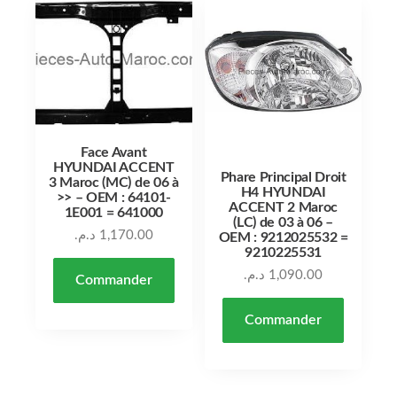
Face Avant
HYUNDAI ACCENT
Phare Principal Droit
3 Maroc (MC) de 06 à
H4 HYUNDAI
>> – OEM : 64101-
ACCENT 2 Maroc
1E001 = 641000
(LC) de 03 à 06 –
د.م.
1,170.00
OEM : 9212025532 =
9210225531
د.م.
1,090.00
Commander
Commander