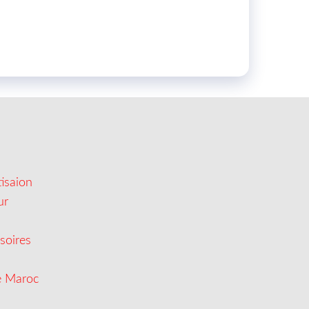
isaion
ur
soires
e Maroc