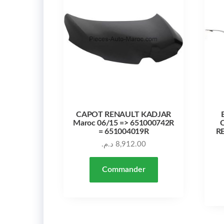
CAPOT RENAULT KADJAR
Maroc 06/15 => 651000742R
= 651004019R
R
د.م.
8,912.00
Commander