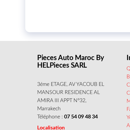
Pieces Auto Maroc By
I
HELPieces SARL
Q
B
3éme ETAGE, AV YACOUB EL
C
MANSOUR RESIDENCE AL
AMIRA III APPT N°32,
M
Marrakech
F
Téléphone :
07 54 09 48 34
Y
A
Localisation