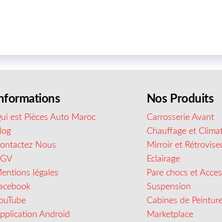
nformations
Nos Produits
ui est Pièces Auto Maroc
Carrosserie Avant
log
Chauffage et Climat
ontactez Nous
Mirroir et Rétrovise
CGV
Eclairage
entions légales
Pare chocs et Acces
acebook
Suspension
ouTube
Cabines de Peintur
pplication Android
Marketplace