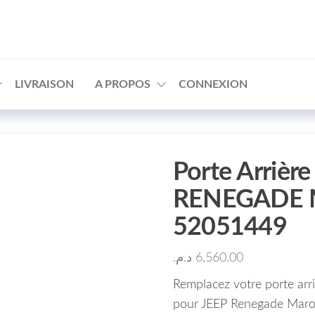
□
LIVRAISON
A PROPOS
CONNEXION
Porte Arrière
RENEGADE M
52051449
د.م.
6,560.00
Remplacez votre porte arri
pour JEEP Renegade Mar