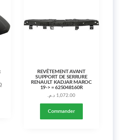
c
REVÊTEMENT AVANT
SUPPORT DE SERRURE
RENAULT KADJAR MAROC
Le prix actuel est : 7,200.00 د.م..
Le prix initial était : 8,000.00 د.م..
0
19-> = 625048160R
د.م.
1,072.00
Commander