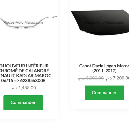
ENJOLIVEUR INFÉRIEUR
Capot Dacia Logan Maro
CHROMÉ DE CALANDRE
(2011-2012)
ENAULT KADJAR MAROC
د.م.
8,000.00
د.م.
7,200.0
06/15 => 623856800R
د.م.
1,488.00
Commander
Commander