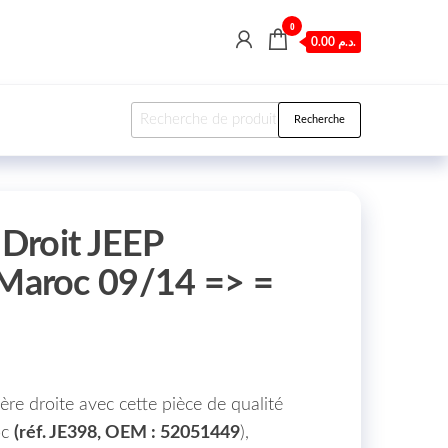
0
0.00 د.م.
Recherche pour :
Recherche
 Droit JEEP
aroc 09/14 => =
ère droite avec cette pièce de qualité
oc
(réf. JE398, OEM : 52051449
),