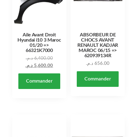
Aile Avant Droit
ABSORBEUR DE
Hyundai i10 3 Maroc
CHOCS AVANT
01/20 =>
RENAULT KADJAR
66321K7000
MAROC 06/15 =>
620939134R
Le prix initial était : 6,400.00 د.م..
د.م.
6,400.00
د.م.
656.00
Le prix actuel est : 5,600.00 د.م..
د.م.
5,600.00
Commander
Commander