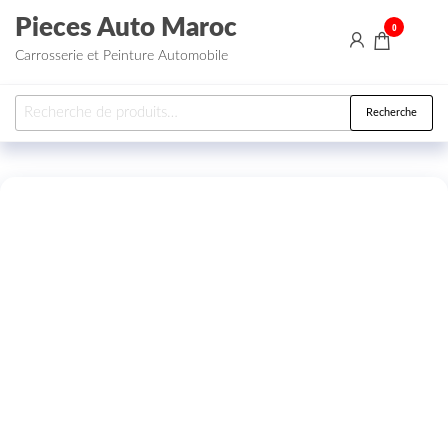
Aller au contenu
Pieces Auto Maroc
0
Carrosserie et Peinture Automobile
Recherche pour :
Recherche