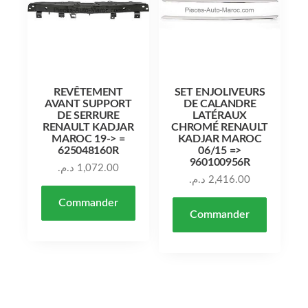
REVÊTEMENT
SET ENJOLIVEURS
AVANT SUPPORT
DE CALANDRE
DE SERRURE
LATÉRAUX
RENAULT KADJAR
CHROMÉ RENAULT
MAROC 19-> =
KADJAR MAROC
625048160R
06/15 =>
960100956R
د.م.
1,072.00
د.م.
2,416.00
Commander
Commander