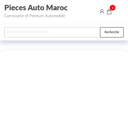
Aller au contenu
Pieces Auto Maroc
0
Carrosserie et Peinture Automobile
Recherche pour :
Recherche