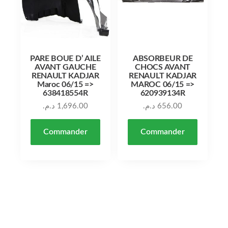
PARE BOUE D’ AILE
ABSORBEUR DE
AVANT GAUCHE
CHOCS AVANT
RENAULT KADJAR
RENAULT KADJAR
Maroc 06/15 =>
MAROC 06/15 =>
638418554R
620939134R
د.م.
1,696.00
د.م.
656.00
Commander
Commander