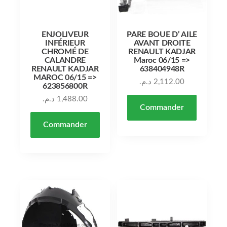
ENJOLIVEUR
PARE BOUE D’ AILE
INFÉRIEUR
AVANT DROITE
CHROMÉ DE
RENAULT KADJAR
CALANDRE
Maroc 06/15 =>
RENAULT KADJAR
638404948R
MAROC 06/15 =>
د.م.
2,112.00
623856800R
د.م.
1,488.00
Commander
Commander