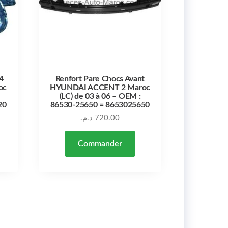
4
Renfort Pare Chocs Avant
oc
HYUNDAI ACCENT 2 Maroc
(LC) de 03 à 06 – OEM :
20
86530-25650 = 8653025650
د.م.
720.00
Commander