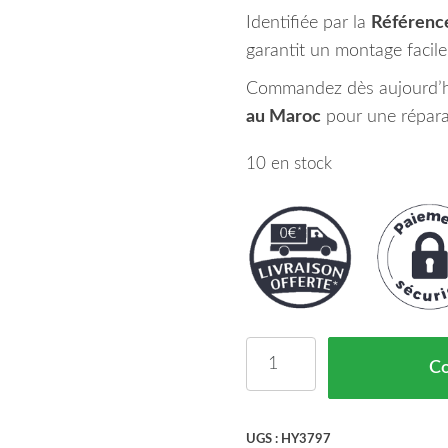
Identifiée par la
Référenc
garantit un montage facile
Commandez dès aujourd’hu
au Maroc
pour une réparat
10 en stock
quantité de Porte Avant
C
UGS :
HY3797