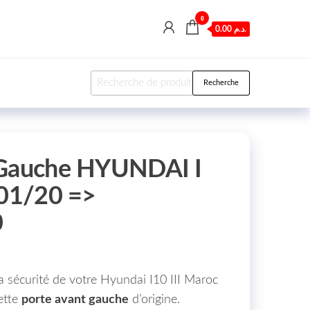
0
0.00 د.م.
Recherche pour :
Recherche
 Gauche HYUNDAI I
 01/20 =>
0
a sécurité de votre Hyundai I10 III Maroc
ette
porte avant gauche
d’origine.