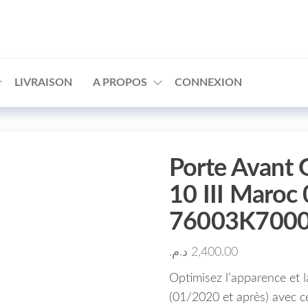
□
LIVRAISON
A PROPOS
CONNEXION
Porte Avant
10 III Maroc
76003K700
د.م.
2,400.00
Optimisez l’apparence et l
(01/2020 et après) avec c