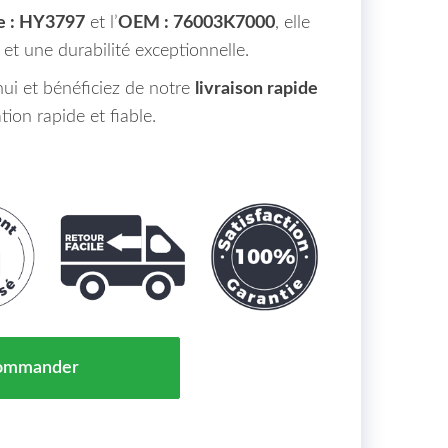
e : HY3797
et l’
OEM : 76003K7000
, elle
 et une durabilité exceptionnelle.
i et bénéficiez de notre
livraison rapide
ion rapide et fiable.
 Gauche HYUNDAI I 10 III Maroc 01/20 => 76003K7000
ommander