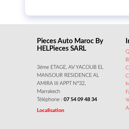
Pieces Auto Maroc By
I
HELPieces SARL
Q
B
3éme ETAGE, AV YACOUB EL
C
MANSOUR RESIDENCE AL
AMIRA III APPT N°32,
M
Marrakech
F
Téléphone :
07 54 09 48 34
Y
A
Localisation