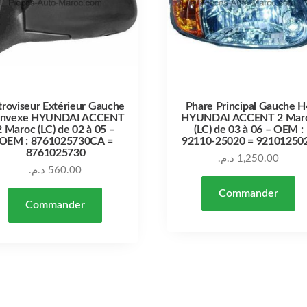
troviseur Extérieur Gauche
Phare Principal Gauche H
nvexe HYUNDAI ACCENT
HYUNDAI ACCENT 2 Mar
2 Maroc (LC) de 02 à 05 –
(LC) de 03 à 06 – OEM :
OEM : 8761025730CA =
92110-25020 = 92101250
8761025730
د.م.
1,250.00
د.م.
560.00
Commander
Commander