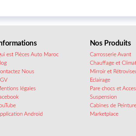
nformations
Nos Produits
ui est Pièces Auto Maroc
Carrosserie Avant
log
Chauffage et Climat
ontactez Nous
Mirroir et Rétrovise
CGV
Eclairage
entions légales
Pare chocs et Acces
acebook
Suspension
ouTube
Cabines de Peintur
pplication Android
Marketplace