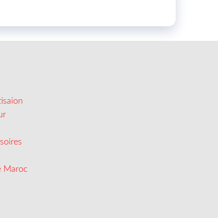
isaion
ur
soires
e Maroc