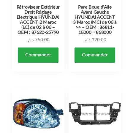
Rétroviseur Extérieur
Pare Boue d’Aile
Droit Réglage
Avant Gauche
Electrique HYUNDAI
HYUNDAI ACCENT
ACCENT 2 Maroc
3 Maroc (MC) de 06 à
(LC) de 02 à 06 –
>> – OEM : 86811-
OEM : 87620-25790
1E000 = 868000
د.م.
750.00
د.م.
320.00
Commander
Commander