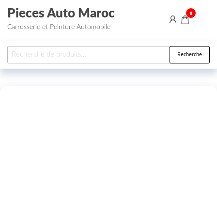
Aller au contenu
Pieces Auto Maroc
0
Carrosserie et Peinture Automobile
Recherche pour :
Recherche