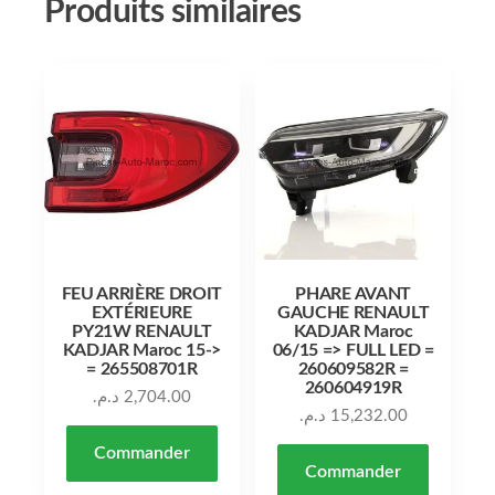
Produits similaires
FEU ARRIÈRE DROIT
PHARE AVANT
EXTÉRIEURE
GAUCHE RENAULT
PY21W RENAULT
KADJAR Maroc
KADJAR Maroc 15->
06/15 => FULL LED =
= 265508701R
260609582R =
260604919R
د.م.
2,704.00
د.م.
15,232.00
Commander
Commander