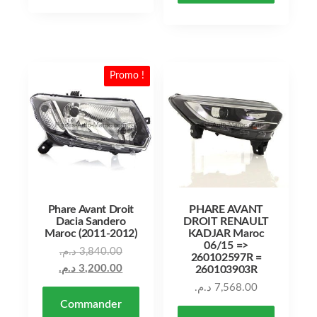
Promo !
Phare Avant Droit
PHARE AVANT
Dacia Sandero
DROIT RENAULT
Maroc (2011-2012)
KADJAR Maroc
06/15 =>
Le prix initial était : 3,840.00 د.م..
د.م.
3,840.00
260102597R =
Le prix actuel est : 3,200.00 د.م..
د.م.
3,200.00
260103903R
د.م.
7,568.00
Commander