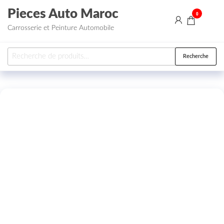
Aller au contenu
Pieces Auto Maroc
0
Carrosserie et Peinture Automobile
Recherche pour :
Recherche