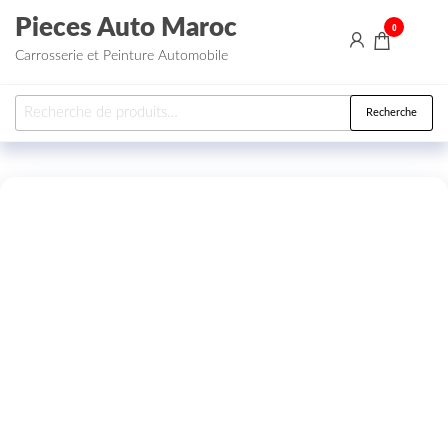
Aller au contenu
Pieces Auto Maroc
0
Carrosserie et Peinture Automobile
Recherche pour :
Recherche