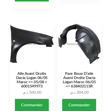
Aile Avant Droite
Pare Boue D’aile
Dacia Logan 06/05
Avant Droite Dacia
Maroc => 05/08 =
Logan Maroc 06/05
6001549973
=> 638402115R
د.م.
500.00
د.م.
304.00
Commander
Commander