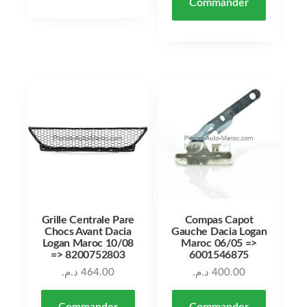
Commander
Grille Centrale Pare
Compas Capot
Chocs Avant Dacia
Gauche Dacia Logan
Logan Maroc 10/08
Maroc 06/05 =>
=> 8200752803
6001546875
د.م.
464.00
د.م.
400.00
Commander
Commander