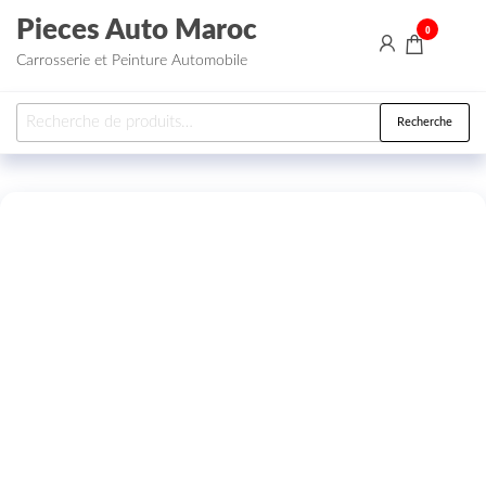
Aller au contenu
Pieces Auto Maroc
0
Carrosserie et Peinture Automobile
Recherche pour :
Recherche