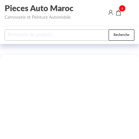
Aller au contenu
Pieces Auto Maroc
0
Carrosserie et Peinture Automobile
Recherche pour :
Recherche