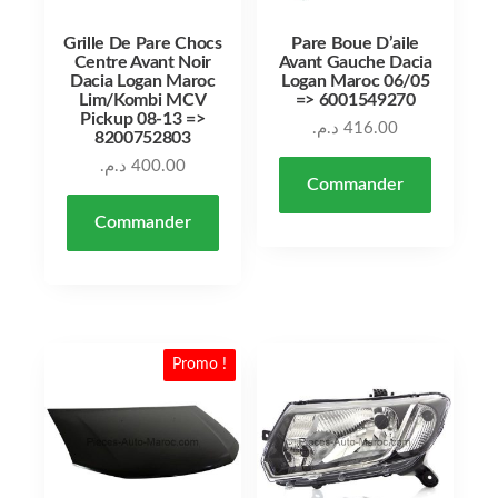
Grille De Pare Chocs
Pare Boue D’aile
Centre Avant Noir
Avant Gauche Dacia
Dacia Logan Maroc
Logan Maroc 06/05
Lim/Kombi MCV
=> 6001549270
Pickup 08-13 =>
د.م.
416.00
8200752803
د.م.
400.00
Commander
Commander
Promo !