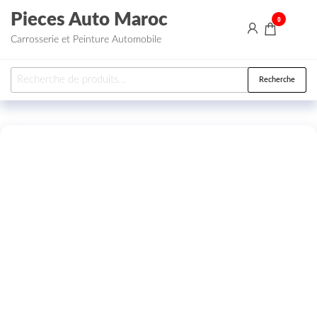
Aller au contenu
Pieces Auto Maroc
0
Carrosserie et Peinture Automobile
Recherche pour :
Recherche