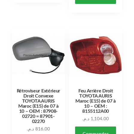
Rétroviseur Extérieur
Feu Arrière Droit
Droit Convexe
TOYOTA AURIS
TOYOTA AURIS
Maroc (E15) de 07 à
Maroc (E15) de 07 à
10 – OEM :
10 – OEM : 87908-
8155112A00
02720 = 87901-
د.م.
1,104.00
02270
د.م.
816.00
Commander