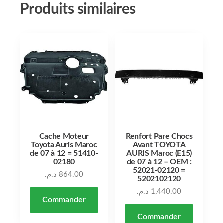
Produits similaires
Cache Moteur
Renfort Pare Chocs
Toyota Auris Maroc
Avant TOYOTA
de 07 à 12 = 51410-
AURIS Maroc (E15)
02180
de 07 à 12 – OEM :
52021-02120 =
د.م.
864.00
5202102120
د.م.
1,440.00
Commander
Commander