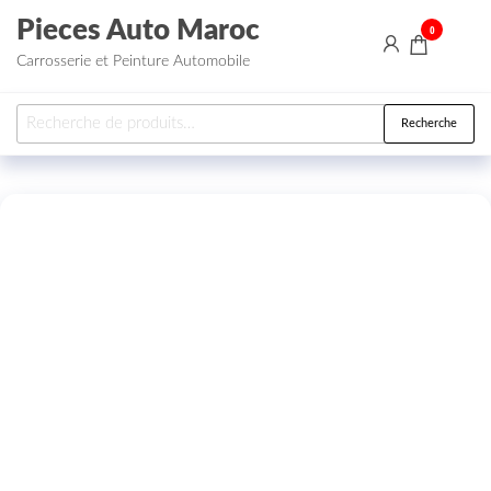
Aller au contenu
Pieces Auto Maroc
0
Carrosserie et Peinture Automobile
Recherche pour :
Recherche