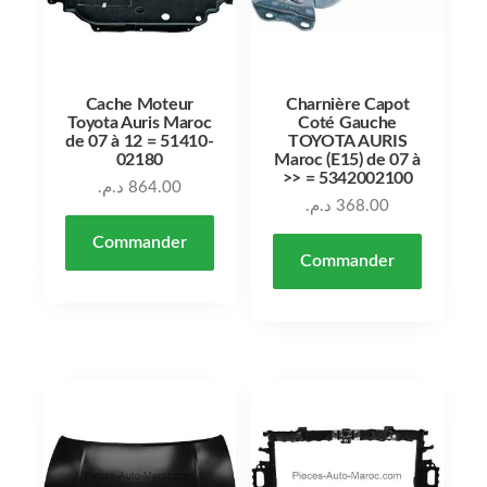
Cache Moteur
Charnière Capot
Toyota Auris Maroc
Coté Gauche
de 07 à 12 = 51410-
TOYOTA AURIS
02180
Maroc (E15) de 07 à
>> = 5342002100
د.م.
864.00
د.م.
368.00
Commander
Commander