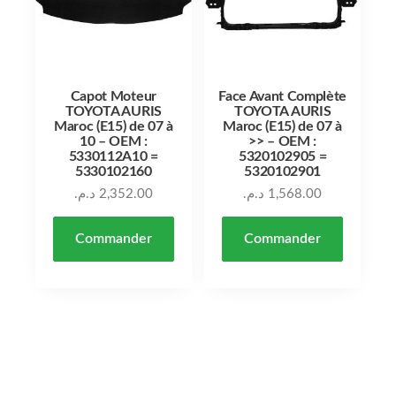
Capot Moteur
Face Avant Complète
TOYOTA AURIS
TOYOTA AURIS
Maroc (E15) de 07 à
Maroc (E15) de 07 à
10 – OEM :
>> – OEM :
5330112A10 =
5320102905 =
5330102160
5320102901
د.م.
2,352.00
د.م.
1,568.00
Commander
Commander