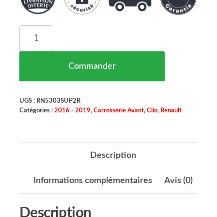
quantité de Renfort D'Aile Avat Gauche Renault C
Commander
UGS :
RN5303SUP2R
Catégories :
2016 - 2019
,
Carrosserie Avant
,
Clio
,
Renault
Description
Informations complémentaires
Avis (0)
Description