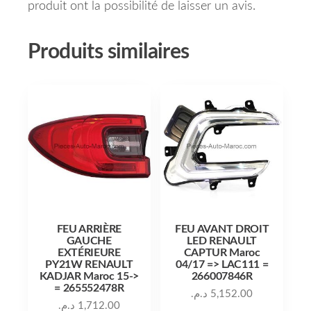
produit ont la possibilité de laisser un avis.
Produits similaires
FEU ARRIÈRE
FEU AVANT DROIT
GAUCHE
LED RENAULT
EXTÉRIEURE
CAPTUR Maroc
PY21W RENAULT
04/17 => LAC111 =
KADJAR Maroc 15->
266007846R
= 265552478R
د.م.
5,152.00
د.م.
1,712.00