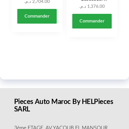
د.م.
2,704.00
د.م.
1,376.00
Commander
Commander
Pieces Auto Maroc By HELPieces
SARL
3éme ETAGE, AV YACOUB EL MANSOUR