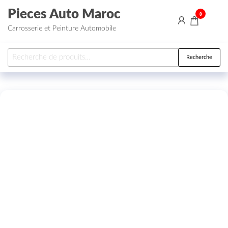
Aller au contenu
Pieces Auto Maroc
0
Carrosserie et Peinture Automobile
Recherche pour :
Recherche