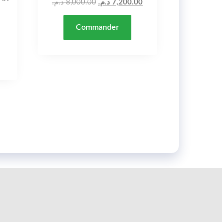
Le prix initial était : 8,000.00 د.م..
د.م.
8,000.00
د.م.
7,200.00
Commander