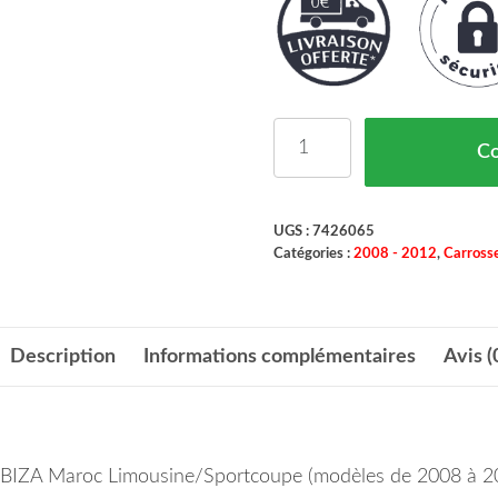
quantité de Renfort de P
C
UGS :
7426065
Catégories :
2008 - 2012
,
Carrosse
Description
Informations complémentaires
Avis (
T IBIZA Maroc Limousine/Sportcoupe (modèles de 2008 à 2