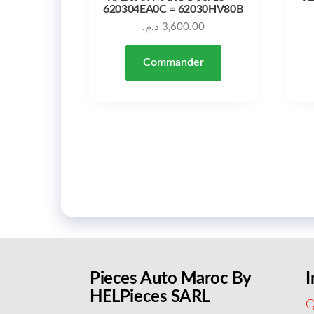
620304EA0C = 62030HV80B
د.م.
3,600.00
Commander
Pieces Auto Maroc By
I
HELPieces SARL
Q