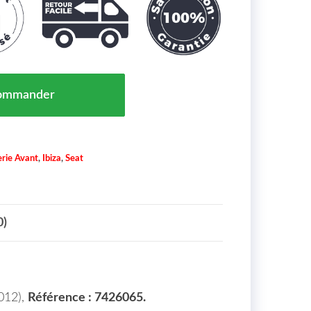
are Chocs Arrière 4 et 5 Portes Seat Ibiza Maroc Lim./
ommander
rie Avant
,
Ibiza
,
Seat
0)
012),
Référence : 7426065.