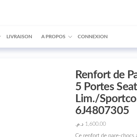
□
LIVRAISON
A PROPOS
CONNEXION
Renfort de Pa
5 Portes Sea
Lim./Sportc
6J4807305
د.م.
1,600.00
Ce renfort de pare-chocs 