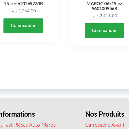
15-> = 620269780R
MAROC 06/15 =>
960100956R
د.م.
1,264.00
د.م.
2,416.00
Commander
Commander
nformations
Nos Produits
ui est Pièces Auto Maroc
Carrosserie Avant