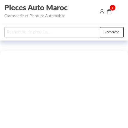
Aller au contenu
Pieces Auto Maroc
0
Carrosserie et Peinture Automobile
Recherche pour :
Recherche