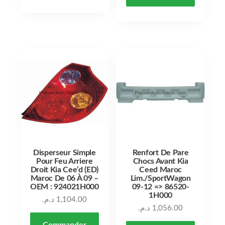
Disperseur Simple
Renfort De Pare
Pour Feu Arriere
Chocs Avant Kia
Droit Kia Cee’d (ED)
Ceed Maroc
Maroc De 06 À 09 –
Lim./SportWagon
OEM : 924021H000
09-12 => 86520-
1H000
د.م.
1,104.00
د.م.
1,056.00
Commander