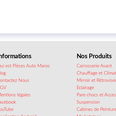
nformations
Nos Produits
ui est Pièces Auto Maroc
Carrosserie Avant
log
Chauffage et Climat
ontactez Nous
Mirroir et Rétrovise
CGV
Eclairage
entions légales
Pare chocs et Acces
acebook
Suspension
ouTube
Cabines de Peintur