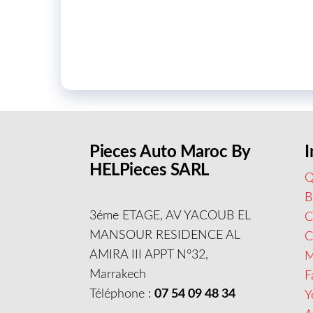
Pieces Auto Maroc By
I
HELPieces SARL
Q
B
3éme ETAGE, AV YACOUB EL
C
MANSOUR RESIDENCE AL
AMIRA III APPT N°32,
M
Marrakech
F
Téléphone :
07 54 09 48 34
Y