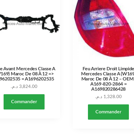
e Avant Mercedes Classe A
Feu Arriere Droit Limpid
169) Maroc De 08 À 12 =>
Mercedes Classe A (W169
96202535 = A1696202535
Maroc De 08 À 12 – OEM 
A169-820-2864 =
د.م.
3,824.00
A169820286428
د.م.
1,328.00
Commander
Commander