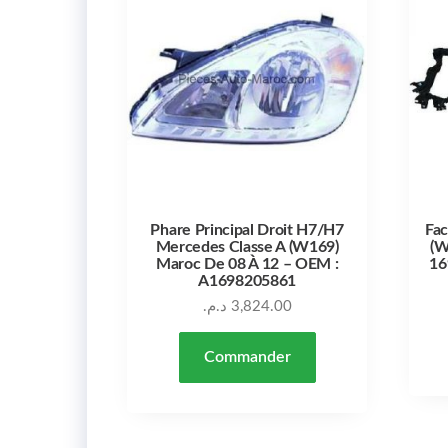
Phare Principal Droit H7/H7
Fac
Mercedes Classe A (W169)
(W
Maroc De 08 À 12 – OEM :
16
A1698205861
د.م.
3,824.00
Commander