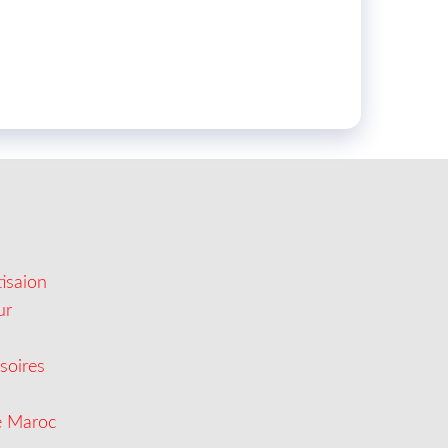
isaion
ur
soires
e Maroc