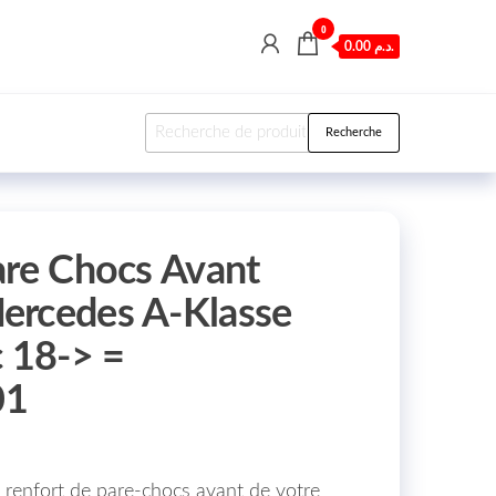
0
0.00 د.م.
Recherche pour :
Recherche
are Chocs Avant
ercedes A-Klasse
 18-> =
01
 renfort de pare-chocs avant de votre