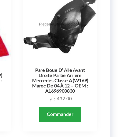
e
Pare Boue D’ Aile Avant
)
Droite Partie Arriere
:
Mercedes Classe A (W169)
Maroc De 04 À 12 – OEM :
A1696903830
د.م.
432.00
Commander