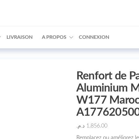
□
LIVRAISON
A PROPOS
CONNEXION
Renfort de P
Aluminium M
W177 Maroc
A17762050
د.م.
1,856.00
Remplacez ou améliorez le