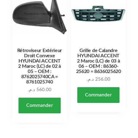
Rétroviseur Extérieur
Grille de Calandre
Droit Convexe
HYUNDAI ACCENT
HYUNDAI ACCENT
2 Maroc (LC) de 03 à
2 Maroc (LC) de 02 à
06 – OEM : 86360-
05 – OEM :
25620 = 8636025620
8762025740CA =
د.م.
256.00
8761025740
د.م.
560.00
Commander
Commander