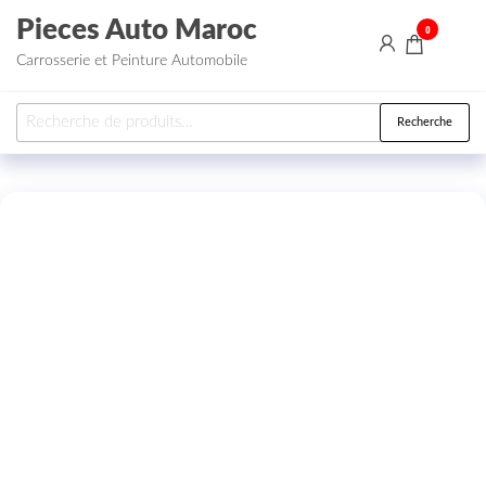
Aller au contenu
Pieces Auto Maroc
0
Carrosserie et Peinture Automobile
Recherche pour :
Recherche