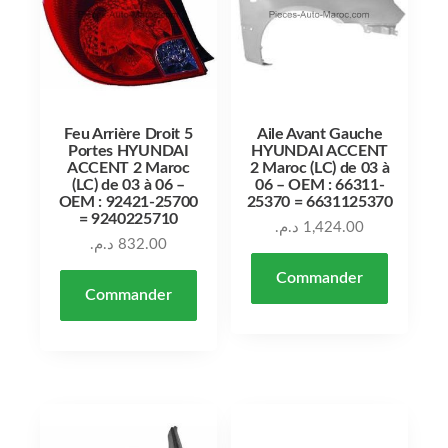
Feu Arrière Droit 5
Aile Avant Gauche
Portes HYUNDAI
HYUNDAI ACCENT
ACCENT 2 Maroc
2 Maroc (LC) de 03 à
(LC) de 03 à 06 –
06 – OEM : 66311-
OEM : 92421-25700
25370 = 6631125370
= 9240225710
د.م.
1,424.00
د.م.
832.00
Commander
Commander