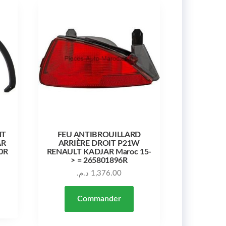
NT
FEU ANTIBROUILLARD
AR
ARRIÈRE DROIT P21W
0R
RENAULT KADJAR Maroc 15-
> = 265801896R
د.م.
1,376.00
Commander