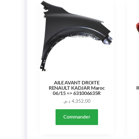
AILE AVANT DROITE
RENAULT KADJAR Maroc
R
06/15 => 631006635R
د.م.
4,352.00
Commander