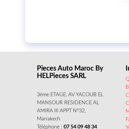
Pieces Auto Maroc By
I
HELPieces SARL
Q
B
3éme ETAGE, AV YACOUB EL
C
MANSOUR RESIDENCE AL
AMIRA III APPT N°32,
M
Marrakech
F
Téléphone :
07 54 09 48 34
Y