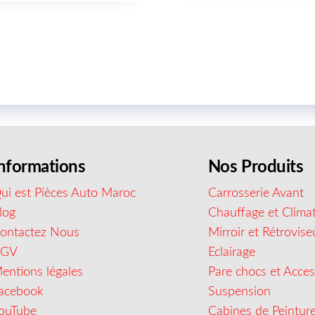
nformations
Nos Produits
ui est Pièces Auto Maroc
Carrosserie Avant
log
Chauffage et Climat
ontactez Nous
Mirroir et Rétrovise
CGV
Eclairage
entions légales
Pare chocs et Acces
acebook
Suspension
ouTube
Cabines de Peintur