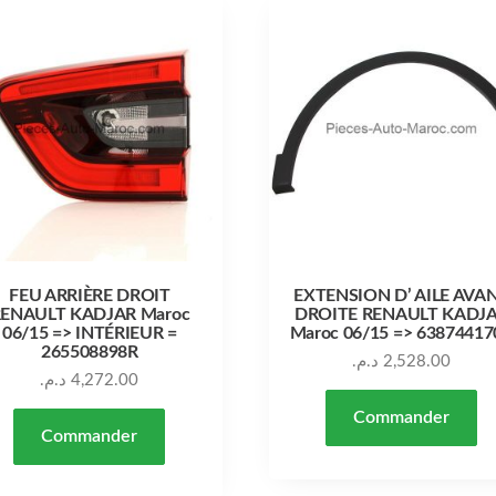
FEU ARRIÈRE DROIT
EXTENSION D’ AILE AVA
ENAULT KADJAR Maroc
DROITE RENAULT KADJ
06/15 => INTÉRIEUR =
Maroc 06/15 => 63874417
265508898R
د.م.
2,528.00
د.م.
4,272.00
Commander
Commander