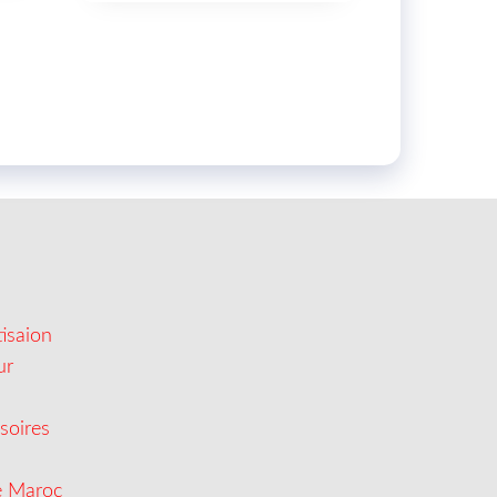
isaion
ur
soires
e Maroc