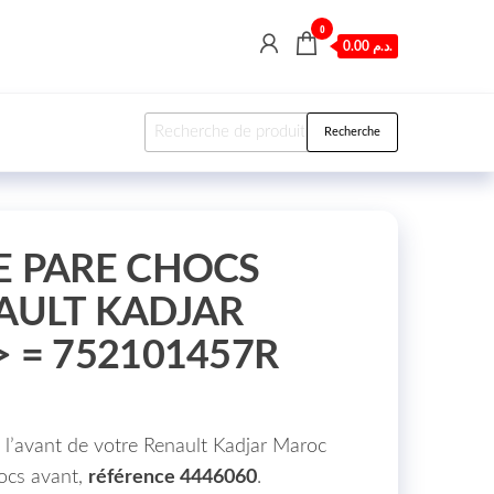
0
0.00 د.م.
Recherche pour :
Recherche
E PARE CHOCS
AULT KADJAR
 = 752101457R
e l’avant de votre Renault Kadjar Maroc
hocs avant,
référence 4446060
.