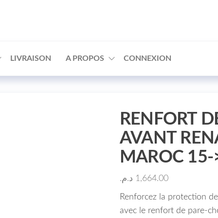
□
LIVRAISON
A PROPOS
CONNEXION
RENFORT D
AVANT REN
MAROC 15->
د.م.
1,664.00
Renforcez la protection d
avec le renfort de pare-c