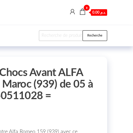
0
0.00 د.م.
Recherche pour :
Recherche
 Chocs Avant ALFA
aroc (939) de 05 à
50511028 =
votre Alfa Romeo 159 (939) avec ce