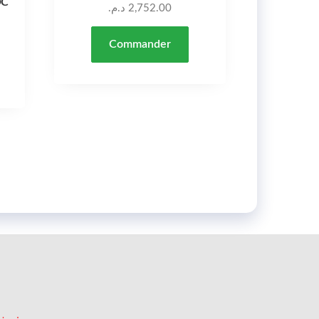
OC
د.م.
2,752.00
Commander