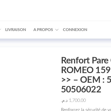
□
LIVRAISON
A PROPOS
CONNEXION
Renfort Pare
ROMEO 159 M
>> – OEM : 
50506022
د.م.
1,700.00
Renforcez la sécurité de 