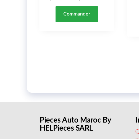
Commander
Pieces Auto Maroc By
I
HELPieces SARL
Q