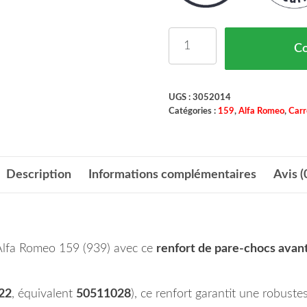
quantité de Renfort Par
C
UGS :
3052014
Catégories :
159
,
Alfa Romeo
,
Carr
Description
Informations complémentaires
Avis (
 Alfa Romeo 159 (939) avec ce
renfort de pare-chocs avan
22
, équivalent
50511028
), ce renfort garantit une robuste