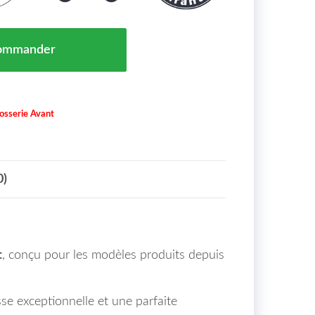
e Chocs Avant ALFA ROMEO 159 Maroc (939) de 05 à >>
ommander
osserie Avant
0)
t
, conçu pour les modèles produits depuis
sse exceptionnelle et une parfaite