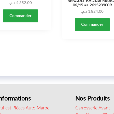
RENAULT KADJAR MAR
د.م.
4,352.00
06/15 => 261528900R
د.م.
1,824.00
Commander
Commander
nformations
Nos Produits
ui est Pièces Auto Maroc
Carrosserie Avant