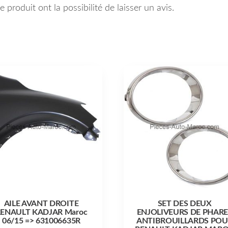
 produit ont la possibilité de laisser un avis.
AILE AVANT DROITE
SET DES DEUX
ENAULT KADJAR Maroc
ENJOLIVEURS DE PHARE
06/15 => 631006635R
ANTIBROUILLARDS POU
Le prix actuel est : 7,200.00 د.م..
Le prix initial était : 8,000.00 د.م..