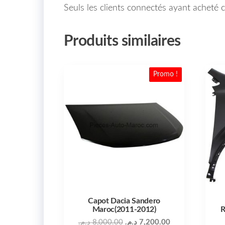
Seuls les clients connectés ayant acheté ce
Produits similaires
Promo !
Capot Dacia Sandero
Maroc(2011-2012)
R
د.م.
8,000.00
د.م.
7,200.00