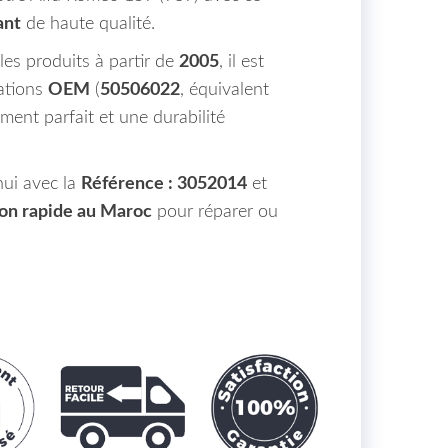
ant
de haute qualité.
es produits à partir de
2005
, il est
cations
OEM
(
50506022
, équivalent
ment parfait et une durabilité
ui avec la
Référence : 3052014
et
son rapide au Maroc
pour réparer ou