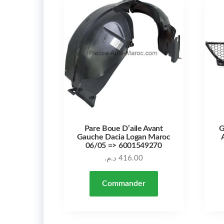
Pare Boue D’aile Avant
G
Gauche Dacia Logan Maroc
06/05 => 6001549270
د.م.
416.00
Commander