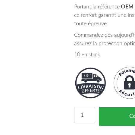
Portant la référence
OEM 
ce renfort garantit une inst
toute épreuve.
Commandez dès aujourd’hu
assurez la protection opti
10 en stock
quantité de Renfort Par
C