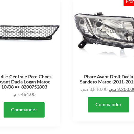
Pro
rille Centrale Pare Chocs
Phare Avant Droit Dacia
Avant Dacia Logan Maroc
Sandero Maroc (2011-201
10/08 => 8200752803
د.م.
3,840.00
د.م.
3,200.0
د.م.
464.00
Commander
Commander