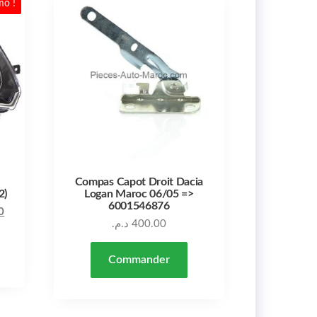
mo !
Compas Capot Droit Dacia
2)
Logan Maroc 06/05 =>
6001546876
Le prix actuel est : 3,200.00 د.م..
Le prix initial était : 3,840.00 د.م..
0
د.م.
400.00
Commander