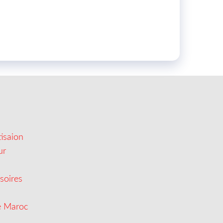
isaion
ur
soires
e Maroc