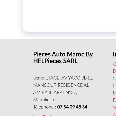
Pieces Auto Maroc By
I
HELPieces SARL
Q
B
3éme ETAGE, AV YACOUB EL
C
MANSOUR RESIDENCE AL
AMIRA III APPT N°32,
M
Marrakech
F
Téléphone :
07 54 09 48 34
Y
A