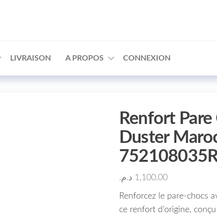
□
LIVRAISON
A PROPOS
CONNEXION
Renfort Pare
Duster Maro
752108035
د.م.
1,100.00
Renforcez le pare-chocs 
ce renfort d’origine, conç