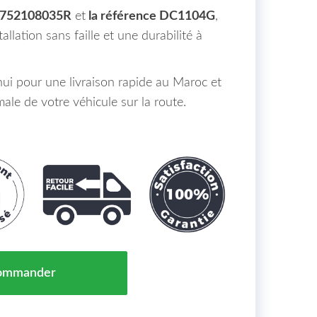
752108035R
et
la référence DC1104G
,
allation sans faille et une durabilité à
i pour une livraison rapide au Maroc et
male de votre véhicule sur la route.
e Chocs Avant Dacia Duster Maroc 10/17 => 752108035R
ommander