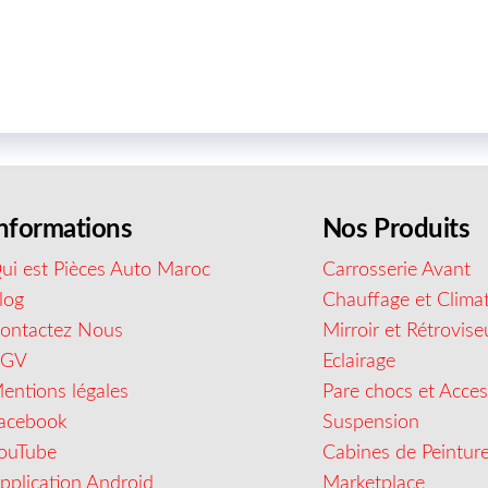
nformations
Nos Produits
ui est Pièces Auto Maroc
Carrosserie Avant
log
Chauffage et Climat
ontactez Nous
Mirroir et Rétrovise
CGV
Eclairage
entions légales
Pare chocs et Acces
acebook
Suspension
ouTube
Cabines de Peintur
pplication Android
Marketplace