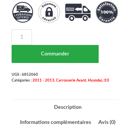
quantité de Renfort Pare Chocs Avant HYUNDAI I
Commander
UGS :
6852060
Catégories :
2011 - 2013
,
Carrosserie Avant
,
Hyundai
,
i10
Description
Informations complémentaires
Avis (0)