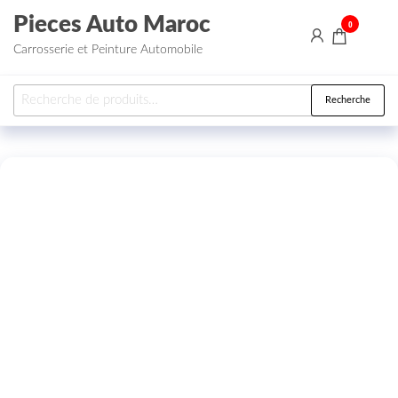
Aller au contenu
Pieces Auto Maroc
0
Carrosserie et Peinture Automobile
Recherche pour :
Recherche