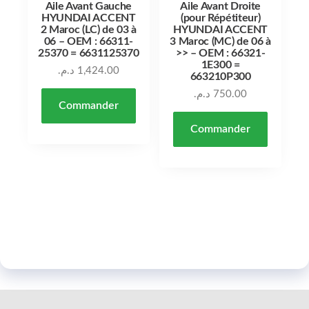
Aile Avant Gauche
Aile Avant Droite
HYUNDAI ACCENT
(pour Répétiteur)
2 Maroc (LC) de 03 à
HYUNDAI ACCENT
06 – OEM : 66311-
3 Maroc (MC) de 06 à
25370 = 6631125370
>> – OEM : 66321-
1E300 =
د.م.
1,424.00
663210P300
د.م.
750.00
Commander
Commander