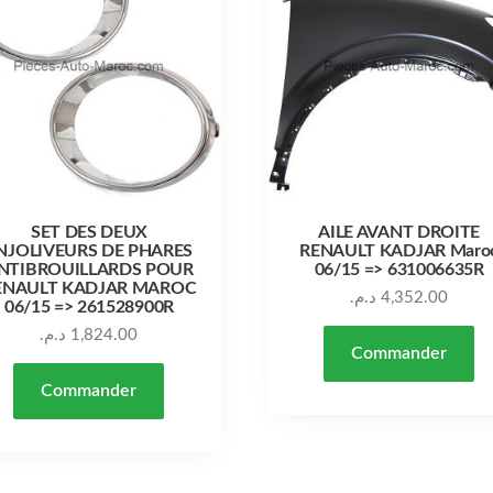
SET DES DEUX
AILE AVANT DROITE
NJOLIVEURS DE PHARES
RENAULT KADJAR Maro
NTIBROUILLARDS POUR
06/15 => 631006635R
ENAULT KADJAR MAROC
د.م.
4,352.00
06/15 => 261528900R
د.م.
1,824.00
Commander
Commander