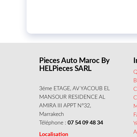
Pieces Auto Maroc By
I
HELPieces SARL
Q
B
3éme ETAGE, AV YACOUB EL
C
MANSOUR RESIDENCE AL
AMIRA III APPT N°32,
M
Marrakech
F
Téléphone :
07 54 09 48 34
Y
A
Localisation