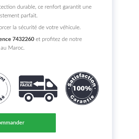
ection durable, ce renfort garantit une
ustement parfait.
rcer la sécurité de votre véhicule.
rence 7432260
et profitez de notre
e au Maroc.
e Chocs Avant SEAT LEON Maroc (1P1) de 05 à 12 - OEM
ommander