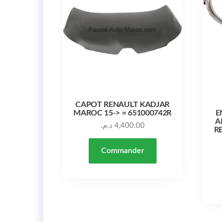
CAPOT RENAULT KADJAR
MAROC 15-> = 651000742R
E
A
د.م.
4,400.00
R
Commander