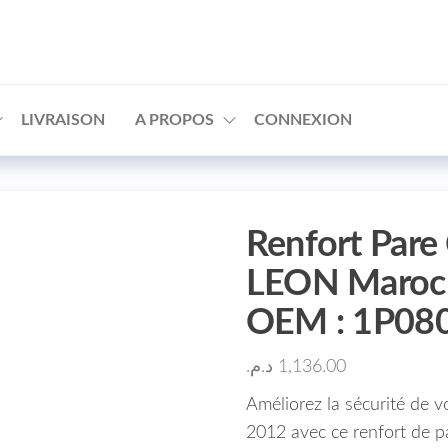
□
LIVRAISON
A PROPOS
CONNEXION
Renfort Pare
LEON Maroc (
OEM : 1P08
د.م.
1,136.00
Améliorez la sécurité de
2012 avec ce renfort de p