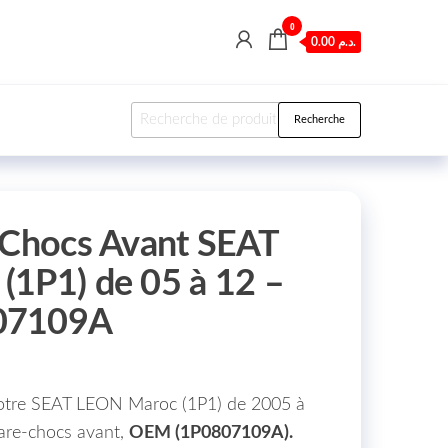
0
0.00 د.م.
Recherche pour :
Recherche
 Chocs Avant SEAT
1P1) de 05 à 12 –
07109A
 votre SEAT LEON Maroc (1P1) de 2005 à
are-chocs avant,
OEM (1P0807109A).