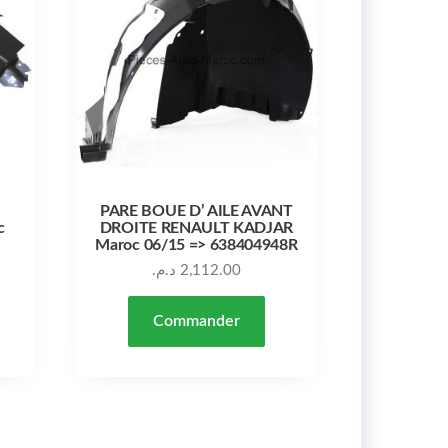
PARE BOUE D’ AILE AVANT
c
DROITE RENAULT KADJAR
Maroc 06/15 => 638404948R
د.م.
2,112.00
Commander