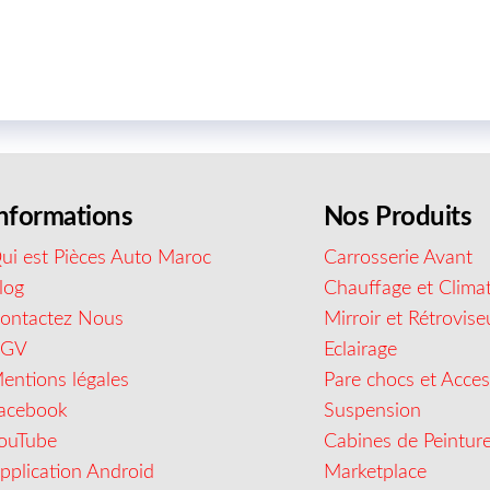
nformations
Nos Produits
ui est Pièces Auto Maroc
Carrosserie Avant
log
Chauffage et Climat
ontactez Nous
Mirroir et Rétrovise
CGV
Eclairage
entions légales
Pare chocs et Acces
acebook
Suspension
ouTube
Cabines de Peintur
pplication Android
Marketplace