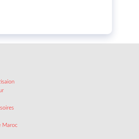
isaion
ur
soires
e Maroc