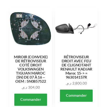
MIROIR (CONVEXE)
RÉTROVISEUR
DE RÉTROVISEUR
DROIT AVEC FEU
COTÉ DROIT
DE CLIGNOTANT
VOLKSWAGEN
RENAULT KADJAR
TIGUAN MAROC
Maroc 15-> =
(5N) DE 07 À 16 –
963014157R
OEM : 5N0857522
د.م.
2,800.00
د.م.
304.00
Commander
Commander