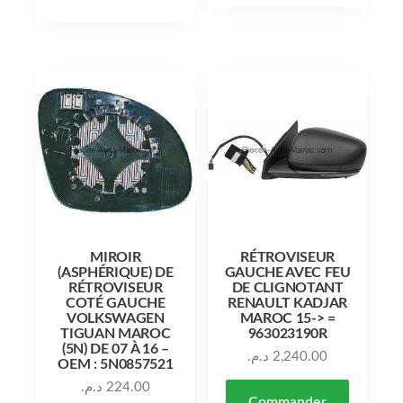
MIROIR
RÉTROVISEUR
(ASPHÉRIQUE) DE
GAUCHE AVEC FEU
RÉTROVISEUR
DE CLIGNOTANT
COTÉ GAUCHE
RENAULT KADJAR
VOLKSWAGEN
MAROC 15-> =
TIGUAN MAROC
963023190R
(5N) DE 07 À 16 –
د.م.
2,240.00
OEM : 5N0857521
د.م.
224.00
Commander