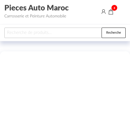
Aller au contenu
Pieces Auto Maroc
0
Carrosserie et Peinture Automobile
Recherche pour :
Recherche