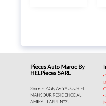
Pieces Auto Maroc By
I
HELPieces SARL
Q
B
3éme ETAGE, AV YACOUB EL
C
MANSOUR RESIDENCE AL
AMIRA III APPT N°32,
M