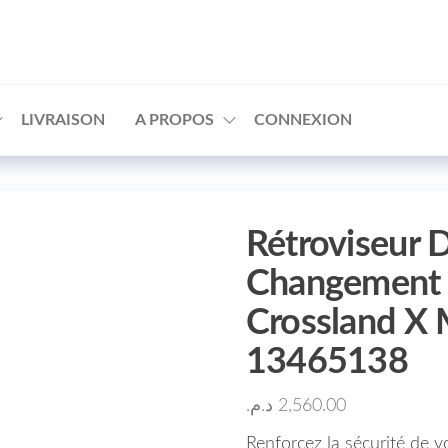
□
LIVRAISON
A PROPOS
CONNEXION
Rétroviseur D
Changement 
Crossland X 
13465138
د.م.
2,560.00
Renforcez la sécurité de 