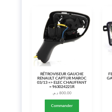
RÉTROVISEUR GAUCHE
F
RENAULT CAPTUR MAROC
GA
03/13 => ELEC CHAUFFANT
= 963024221R
د.م.
800.00
Commander