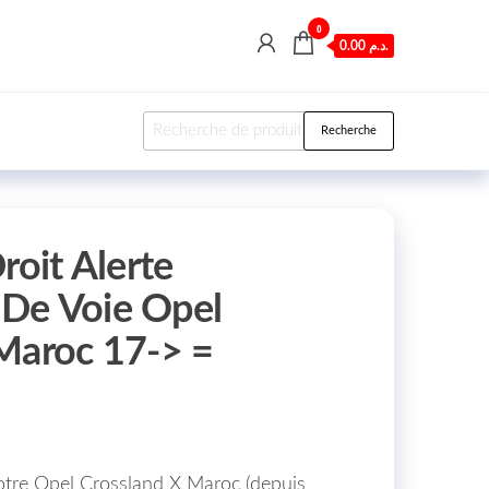
0
0.00 د.م.
Recherche pour :
Recherche
roit Alerte
De Voie Opel
Maroc 17-> =
votre Opel Crossland X Maroc (depuis