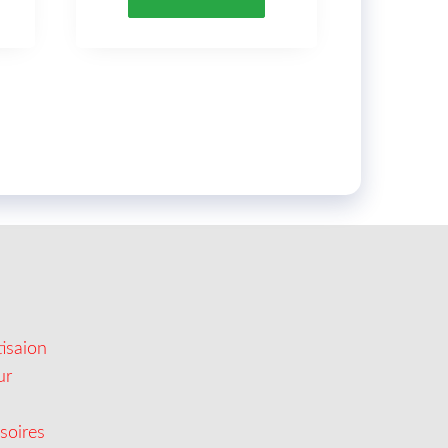
isaion
ur
soires