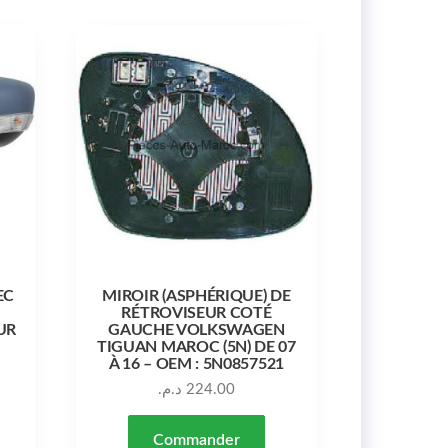
EC
MIROIR (ASPHÉRIQUE) DE
RÉTROVISEUR COTÉ
UR
GAUCHE VOLKSWAGEN
TIGUAN MAROC (5N) DE 07
À 16 – OEM : 5N0857521
د.م.
224.00
Commander