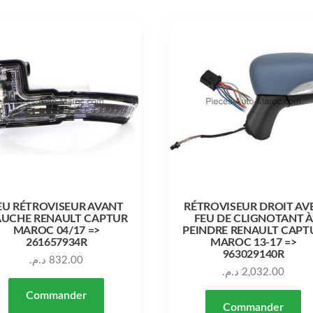
EU RÉTROVISEUR AVANT
RÉTROVISEUR DROIT AV
UCHE RENAULT CAPTUR
FEU DE CLIGNOTANT À
MAROC 04/17 =>
PEINDRE RENAULT CAPT
261657934R
MAROC 13-17 =>
963029140R
د.م.
832.00
د.م.
2,032.00
Commander
Commander