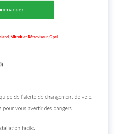
 Droit Alerte Changement De Voie Opel Crossland X Mar
ommander
sland
,
Mirroir et Rétroviseur
,
Opel
0)
équipé de l’alerte de changement de voie.
ts pour vous avertir des dangers
tallation facile.