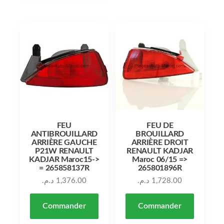
FEU
FEU DE
ANTIBROUILLARD
BROUILLARD
ARRIÈRE GAUCHE
ARRIÈRE DROIT
P21W RENAULT
RENAULT KADJAR
KADJAR Maroc15->
Maroc 06/15 =>
= 265858137R
265801896R
د.م.
1,376.00
د.م.
1,728.00
Commander
Commander