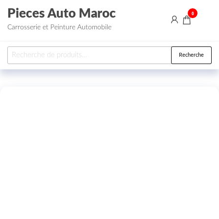
Aller au contenu
Pieces Auto Maroc
0
Carrosserie et Peinture Automobile
Recherche pour :
Recherche