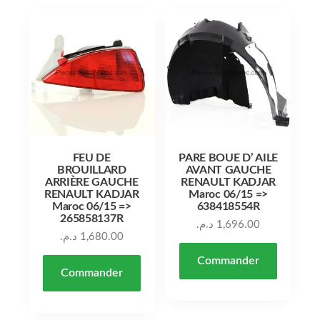
FEU DE
PARE BOUE D’ AILE
BROUILLARD
AVANT GAUCHE
ARRIÈRE GAUCHE
RENAULT KADJAR
RENAULT KADJAR
Maroc 06/15 =>
Maroc 06/15 =>
638418554R
265858137R
د.م.
1,696.00
د.م.
1,680.00
Commander
Commander