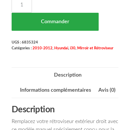
quantité de Rétroviseur Extérieur Droit Manuel 
Commander
UGS :
6835324
Catégories :
2010-2012
,
Hyundai
,
i30
,
Mirroir et Rétroviseur
Description
Informations complémentaires
Avis (0)
Description
Remplacez votre rétroviseur extérieur droit avec
ce modèle manuel spécialement conçu pour la