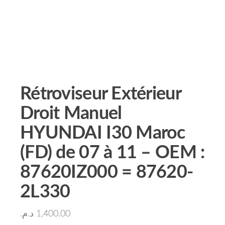
Rétroviseur Extérieur
Droit Manuel
HYUNDAI I30 Maroc
(FD) de 07 à 11 – OEM :
87620IZ000 = 87620-
2L330
د.م.
1,400.00