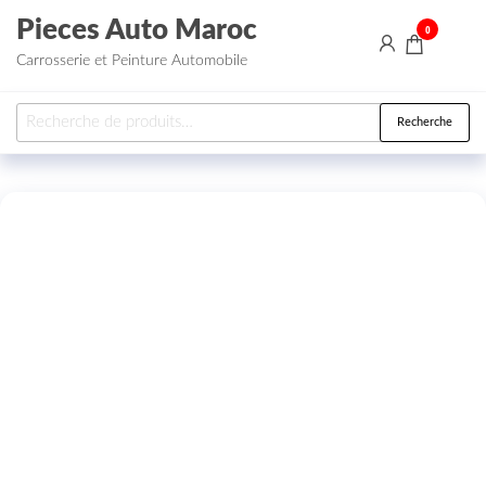
Aller au contenu
Pieces Auto Maroc
0
Carrosserie et Peinture Automobile
Recherche pour :
Recherche