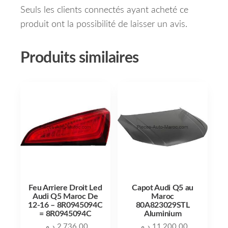
Seuls les clients connectés ayant acheté ce
produit ont la possibilité de laisser un avis.
Produits similaires
Feu Arriere Droit Led
Capot Audi Q5 au
Audi Q5 Maroc De
Maroc
12-16 – 8R0945094C
80A823029STL
= 8R0945094C
Aluminium
د.م.
2,736.00
د.م.
11,200.00