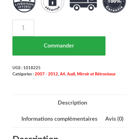
quantité de Retroviseur Exterieur Gauche Conve
Commander
UGS :
1018225
Catégories :
2007 - 2012
,
A4
,
Audi
,
Mirroir et Rétroviseur
Description
Informations complémentaires
Avis (0)