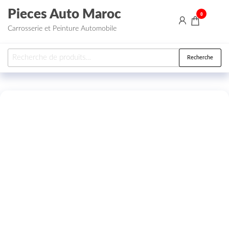
Aller au contenu
Pieces Auto Maroc
0
Carrosserie et Peinture Automobile
Recherche pour :
Recherche