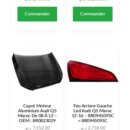
Commander
Commander
Capot Moteur
Feu Arriere Gauche
Aluminium Audi Q5
Led Audi Q5 Maroc
Maroc De 08 À 12 –
12-16 – 8R0945093C
OEM : 8R0823029
= 8R0945093C
د.م.
7,552.00
د.م.
2,736.00