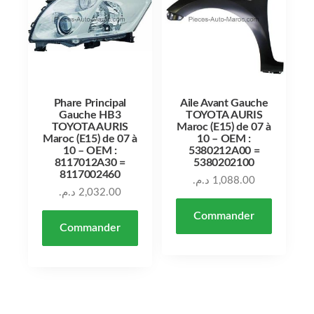
Phare Principal
Aile Avant Gauche
Gauche HB3
TOYOTA AURIS
TOYOTA AURIS
Maroc (E15) de 07 à
Maroc (E15) de 07 à
10 – OEM :
10 – OEM :
5380212A00 =
8117012A30 =
5380202100
8117002460
د.م.
1,088.00
د.م.
2,032.00
Commander
Commander