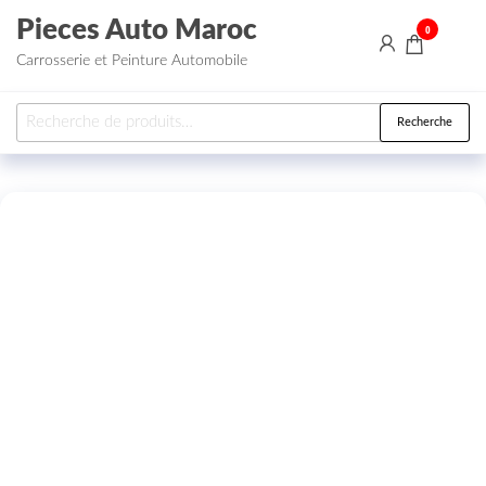
Aller au contenu
Pieces Auto Maroc
0
Carrosserie et Peinture Automobile
Recherche pour :
Recherche