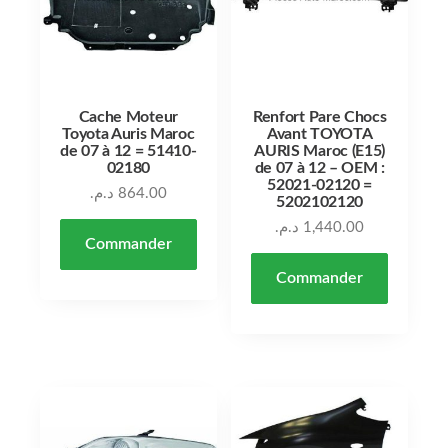
Cache Moteur
Renfort Pare Chocs
Toyota Auris Maroc
Avant TOYOTA
de 07 à 12 = 51410-
AURIS Maroc (E15)
02180
de 07 à 12 – OEM :
52021-02120 =
د.م.
864.00
5202102120
د.م.
1,440.00
Commander
Commander