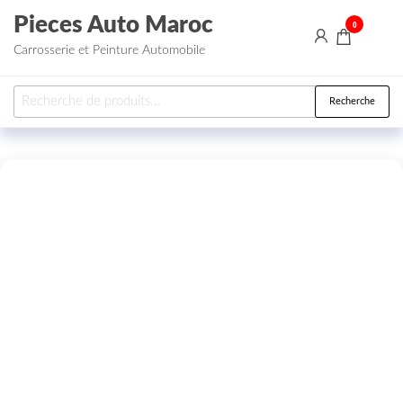
Aller au contenu
Pieces Auto Maroc
0
Carrosserie et Peinture Automobile
Recherche pour :
Recherche