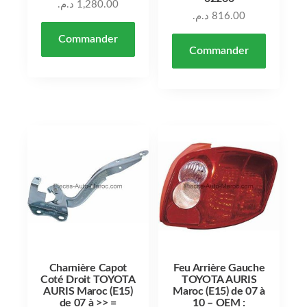
د.م.
1,280.00
د.م.
816.00
Commander
Commander
Charnière Capot
Feu Arrière Gauche
Coté Droit TOYOTA
TOYOTA AURIS
AURIS Maroc (E15)
Maroc (E15) de 07 à
de 07 à >> =
10 – OEM :