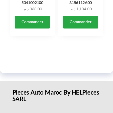
5341002100
8156112A00
د.م.
368.00
د.م.
1,104.00
Commander
Commander
Pieces Auto Maroc By HELPieces
SARL