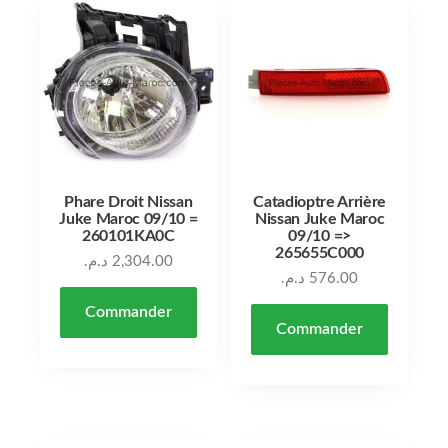
Phare Droit Nissan
Catadioptre Arrière
Juke Maroc 09/10 =
Nissan Juke Maroc
260101KA0C
09/10 =>
265655C000
د.م.
2,304.00
د.م.
576.00
Commander
Commander