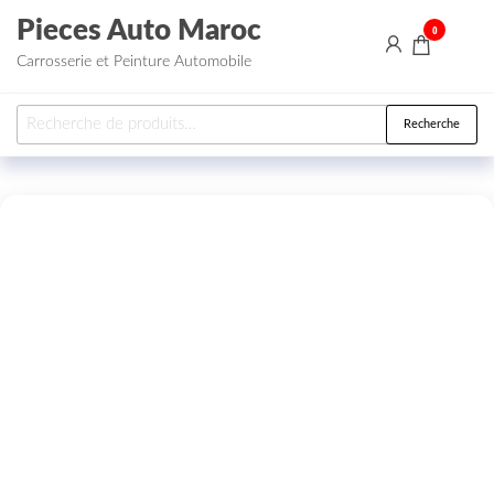
Aller au contenu
Pieces Auto Maroc
0
Carrosserie et Peinture Automobile
Recherche pour :
Recherche