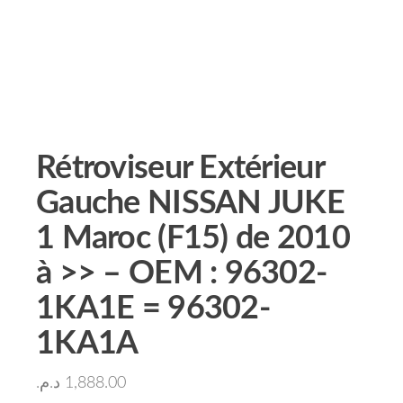
Rétroviseur Extérieur
Gauche NISSAN JUKE
1 Maroc (F15) de 2010
à >> – OEM : 96302-
1KA1E = 96302-
1KA1A
د.م.
1,888.00