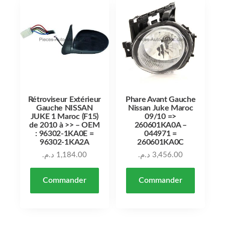
Rétroviseur Extérieur
Phare Avant Gauche
Gauche NISSAN
Nissan Juke Maroc
JUKE 1 Maroc (F15)
09/10 =>
de 2010 à >> – OEM
260601KA0A –
: 96302-1KA0E =
044971 =
96302-1KA2A
260601KA0C
د.م.
1,184.00
د.م.
3,456.00
Commander
Commander