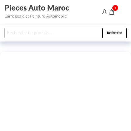
Aller au contenu
Pieces Auto Maroc
0
Carrosserie et Peinture Automobile
Recherche pour :
Recherche