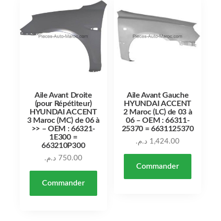
Aile Avant Droite
Aile Avant Gauche
(pour Répétiteur)
HYUNDAI ACCENT
HYUNDAI ACCENT
2 Maroc (LC) de 03 à
3 Maroc (MC) de 06 à
06 – OEM : 66311-
>> – OEM : 66321-
25370 = 6631125370
1E300 =
د.م.
1,424.00
663210P300
د.م.
750.00
Commander
Commander