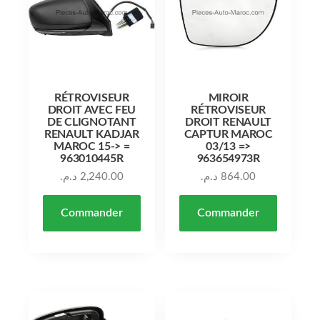
RÉTROVISEUR
MIROIR
DROIT AVEC FEU
RÉTROVISEUR
DE CLIGNOTANT
DROIT RENAULT
RENAULT KADJAR
CAPTUR MAROC
MAROC 15-> =
03/13 =>
963010445R
963654973R
د.م.
2,240.00
د.م.
864.00
Commander
Commander