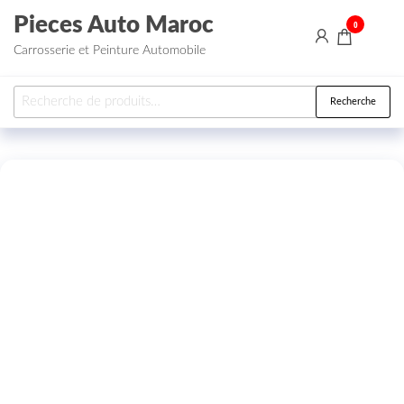
Aller au contenu
Pieces Auto Maroc
0
Carrosserie et Peinture Automobile
Recherche pour :
Recherche