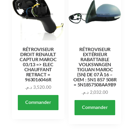
RÉTROVISEUR
RÉTROVISEUR
DROIT RENAULT
EXTÉRIEUR
CAPTUR MAROC
RABATTABLE
03/13 => ELEC
VOLKSWAGEN
CHAUFFANT
TIGUAN MAROC
RETRACT =
(5N) DE 07 À 16 –
963016046R
OEM : 5N1 857 508R
= 5N1857508AA9B9
د.م.
3,520.00
د.م.
2,032.00
Commander
Commander