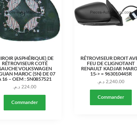
IROIR (ASPHÉRIQUE) DE
RÉTROVISEUR DROIT AV
RÉTROVISEUR COTÉ
FEU DE CLIGNOTANT
GAUCHE VOLKSWAGEN
RENAULT KADJAR MAR
GUAN MAROC (5N) DE 07
15-> = 963010445R
À 16 – OEM : 5N0857521
د.م.
2,240.00
د.م.
224.00
Commander
Commander