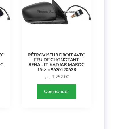
EC
RÉTROVISEUR DROIT AVEC
FEU DE CLIGNOTANT
OC
RENAULT KADJAR MAROC
15-> = 963012063R
د.م.
1,952.00
Commander