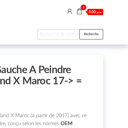
0
0.00 د.م.
Recherche pour :
Recherche
Gauche A Peindre
nd X Maroc 17-> =
and X Maroc (à partir de 2017) avec ce
dre, conçu selon les normes
OEM