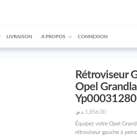
□
LIVRAISON
A PROPOS
CONNEXION
Rétroviseur 
Opel Grandla
Yp00031280
د.م.
1,856.00
Équipez votre Opel Grandl
rétroviseur gauche à pein