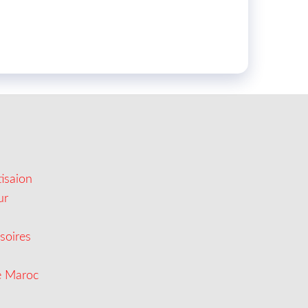
isaion
ur
soires
e Maroc