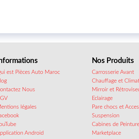
nformations
Nos Produits
ui est Pièces Auto Maroc
Carrosserie Avant
log
Chauffage et Climat
ontactez Nous
Mirroir et Rétrovise
CGV
Eclairage
entions légales
Pare chocs et Acces
acebook
Suspension
ouTube
Cabines de Peintur
pplication Android
Marketplace