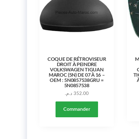
COQUE DE RÉTROVISEUR
M
DROIT À PEINDRE
VOLKSWAGEN TIGUAN
MAROC (5N) DE 07 À 16 –
TI
OEM : 5N0857538GRU =
5N0857538
د.م.
352.00
Commander