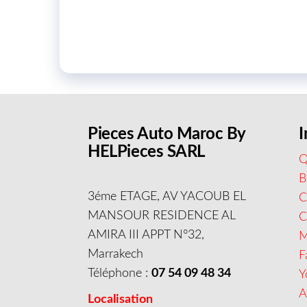
Pieces Auto Maroc By
I
HELPieces SARL
Q
B
3éme ETAGE, AV YACOUB EL
C
MANSOUR RESIDENCE AL
AMIRA III APPT N°32,
M
Marrakech
F
Téléphone :
07 54 09 48 34
Y
A
Localisation