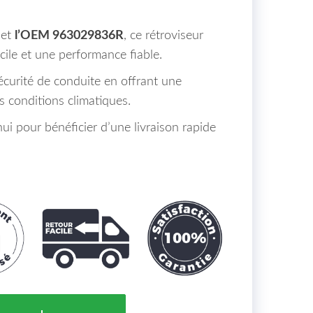
et
l’OEM 963029836R
, ce rétroviseur
acile et une performance fiable.
sécurité de conduite en offrant une
s conditions climatiques.
 pour bénéficier d’une livraison rapide
 Gauche Dacia Duster Maroc 04/10 => Elec Chauff = 96