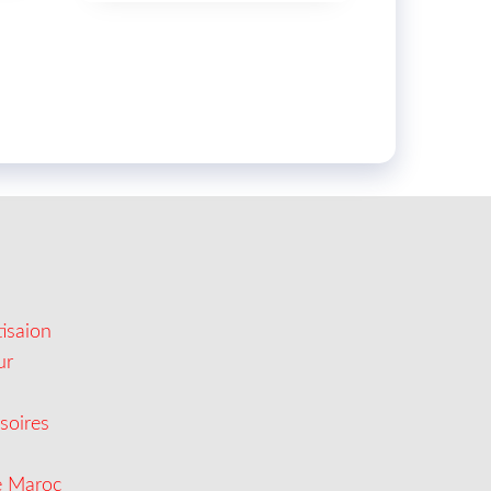
isaion
ur
soires
e Maroc