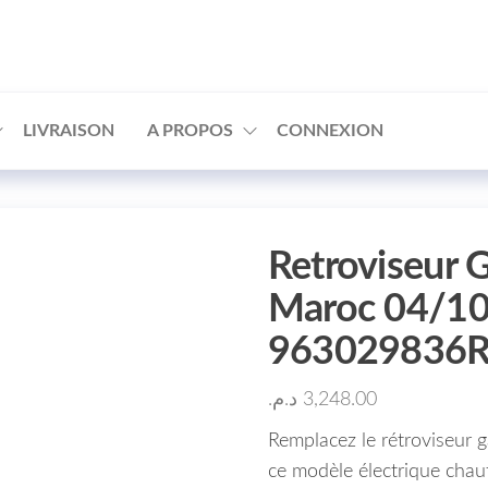
□
LIVRAISON
A PROPOS
CONNEXION
Retroviseur 
Maroc 04/10 
963029836
د.م.
3,248.00
Remplacez le rétroviseur 
ce modèle électrique chauf