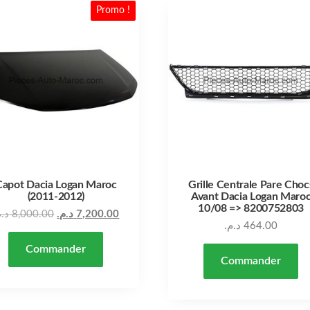
Promo !
Capot Dacia Logan Maroc
Grille Centrale Pare Choc
(2011-2012)
Avant Dacia Logan Maro
10/08 => 8200752803
Le prix actuel est : 7,200.00 د.م..
Le prix initial était : 8,000.00 د.م..
د..
8,000.00
د.م.
7,200.00
د.م.
464.00
Commander
Commander