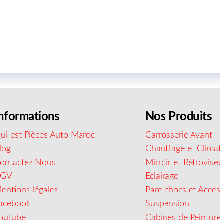
nformations
Nos Produits
ui est Pièces Auto Maroc
Carrosserie Avant
log
Chauffage et Climat
ontactez Nous
Mirroir et Rétrovise
CGV
Eclairage
entions légales
Pare chocs et Acces
acebook
Suspension
ouTube
Cabines de Peintur