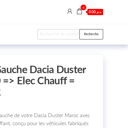
0
0.00 د.م.
Recherche pour :
Recherche
Gauche Dacia Duster
=> Elec Chauff =
R
gauche de votre Dacia Duster Maroc avec
fant, conçu pour les véhicules fabriqués