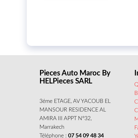
Pieces Auto Maroc By
I
HELPieces SARL
Q
B
3éme ETAGE, AV YACOUB EL
C
MANSOUR RESIDENCE AL
AMIRA III APPT N°32,
M
Marrakech
F
Téléphone :
07 54 09 48 34
Y