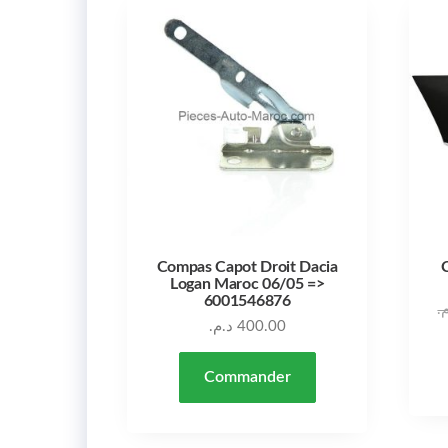
Compas Capot Droit Dacia
Logan Maroc 06/05 =>
6001546876
م
د.م.
400.00
Commander