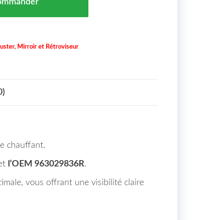
ommander
uster
,
Mirroir et Rétroviseur
0)
e chauffant.
et
l’OEM 963029836R
.
male, vous offrant une visibilité claire