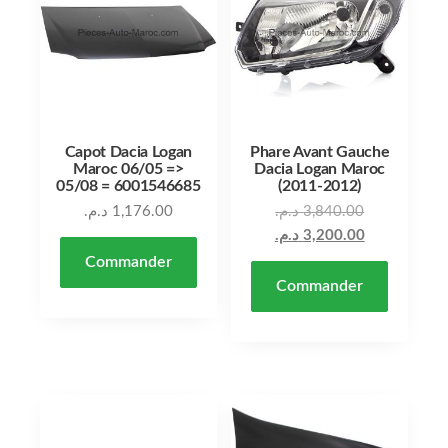
Capot Dacia Logan
Phare Avant Gauche
Maroc 06/05 =>
Dacia Logan Maroc
05/08 = 6001546685
(2011-2012)
د.م.
1,176.00
د.م.
3,840.00
د.م.
3,200.00
Commander
Commander