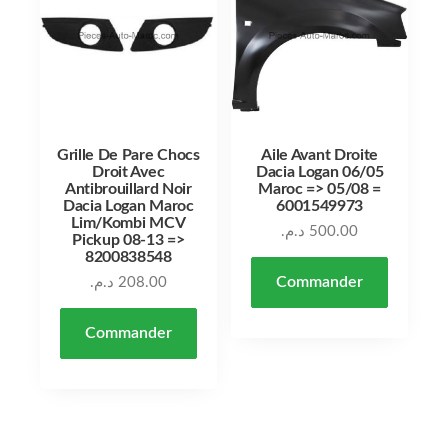
Grille De Pare Chocs
Aile Avant Droite
Droit Avec
Dacia Logan 06/05
Antibrouillard Noir
Maroc => 05/08 =
Dacia Logan Maroc
6001549973
Lim/Kombi MCV
د.م.
500.00
Pickup 08-13 =>
8200838548
Commander
د.م.
208.00
Commander