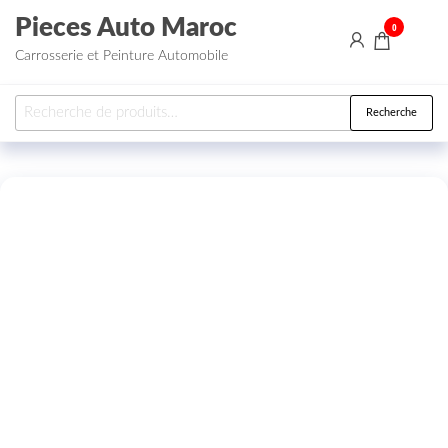
Aller au contenu
Pieces Auto Maroc
0
Carrosserie et Peinture Automobile
Recherche pour :
Recherche