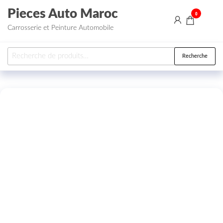
Aller au contenu
Pieces Auto Maroc
0
Carrosserie et Peinture Automobile
Recherche pour :
Recherche