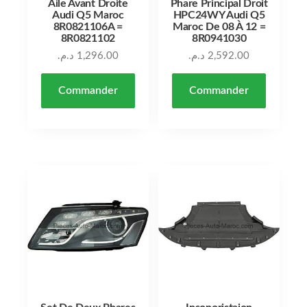
Aile Avant Droite
Phare Principal Droit
Audi Q5 Maroc
HPC24WY Audi Q5
8R0821106A =
Maroc De 08 À 12 =
8R0821102
8R0941030
د.م.
1,296.00
د.م.
2,592.00
Commander
Commander