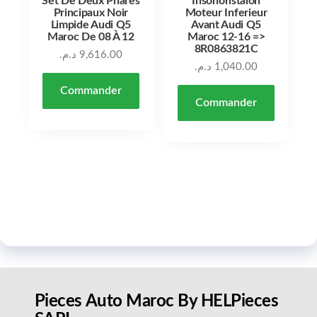
Set De Deux Phares
Insonoristaion
Principaux Noir
Moteur Inferieur
Limpide Audi Q5
Avant Audi Q5
Maroc De 08 À 12
Maroc 12-16 =>
8R0863821C
د.م.
9,616.00
د.م.
1,040.00
Commander
Commander
Pieces Auto Maroc By HELPieces