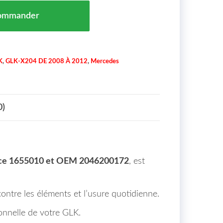
Avant Tôle De Serrure Mercedes GLK-Kl. X204 Maroc 0
ommander
K
,
GLK-X204 DE 2008 À 2012
,
Mercedes
0)
ce 1655010 et OEM 2046200172
, est
ontre les éléments et l’usure quotidienne.
tionnelle de votre GLK.