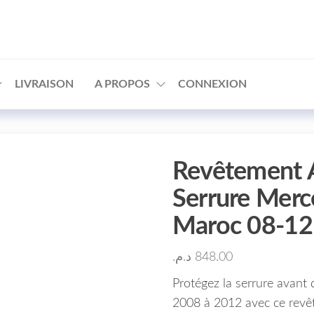
□
LIVRAISON
A PROPOS
CONNEXION
Revêtement 
Serrure Mer
Maroc 08-1
د.م.
848.00
Protégez la serrure avan
2008 à 2012 avec ce revê