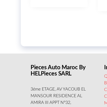
Pieces Auto Maroc By
I
HELPieces SARL
Q
B
3éme ETAGE, AV YACOUB EL
C
MANSOUR RESIDENCE AL
AMIRA III APPT N°32,
M