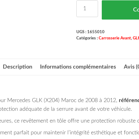
quantité de Revêtement 
C
UGS :
1655010
Catégories :
Carrosserie Avant
,
GL
Description
Informations complémentaires
Avis (
 pour Mercedes GLK (X204) Maroc de 2008 à 2012,
référen
otection adéquate de la serrure avant de votre véhicule.
eures, ce revêtement en tôle offre une protection robuste c
stement parfait pour maintenir l’intégrité esthétique et fonc