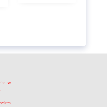
isaion
ur
soires