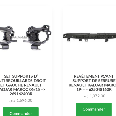
SET SUPPORTS D’
REVÊTEMENT AVANT
NTIBROUILLARDS DROIT
SUPPORT DE SERRURE
ET GAUCHE RENAULT
RENAULT KADJAR MAR
ADJAR MAROC 06/15 =>
19-> = 625048160R
269162403R
د.م.
1,072.00
د.م.
1,696.00
Commander
Commander