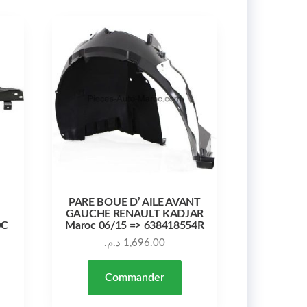
PARE BOUE D’ AILE AVANT
GAUCHE RENAULT KADJAR
OC
Maroc 06/15 => 638418554R
د.م.
1,696.00
Commander