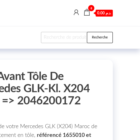
0
0.00 د.م.
Recherche pour :
Recherche
Avant Tôle De
cedes GLK-Kl. X204
2 => 2046200172
t de votre Mercedes GLK (X204) Maroc de
tement en tôle,
référencé 1655010 et