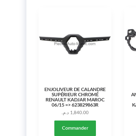
ENJOLIVEUR DE CALANDRE
SUPÉRIEUR CHROMÉ
A
RENAULT KADJAR MAROC
06/15 => 623829863R
K
د.م.
1,840.00
Commander