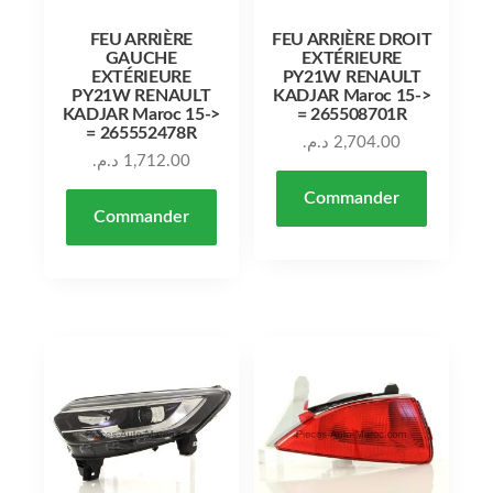
FEU ARRIÈRE
FEU ARRIÈRE DROIT
GAUCHE
EXTÉRIEURE
EXTÉRIEURE
PY21W RENAULT
PY21W RENAULT
KADJAR Maroc 15->
KADJAR Maroc 15->
= 265508701R
= 265552478R
د.م.
2,704.00
د.م.
1,712.00
Commander
Commander