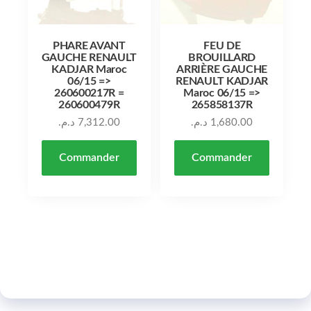
PHARE AVANT
FEU DE
GAUCHE RENAULT
BROUILLARD
KADJAR Maroc
ARRIÈRE GAUCHE
06/15 =>
RENAULT KADJAR
260600217R =
Maroc 06/15 =>
260600479R
265858137R
د.م.
7,312.00
د.م.
1,680.00
Commander
Commander