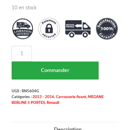
10 en stock
quantité de Set Contours De Phares Antibrouilla
Commander
UGS :
RN5604G
Catégories :
2013 - 2016
,
Carrosserie Avant
,
MEGANE
BERLINE 5 PORTES
,
Renault
Description