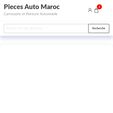
Aller au contenu
Pieces Auto Maroc
0
Carrosserie et Peinture Automobile
Recherche pour :
Recherche