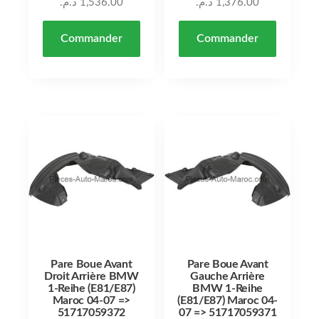
د.م.
1,536.00
د.م.
1,376.00
Commander
Commander
Pare Boue Avant
Pare Boue Avant
Droit Arrière BMW
Gauche Arrière
1-Reihe (E81/E87)
BMW 1-Reihe
Maroc 04-07 =>
(E81/E87) Maroc 04-
51717059372
07 => 51717059371