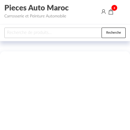
Aller au contenu
Pieces Auto Maroc
0
Carrosserie et Peinture Automobile
Recherche pour :
Recherche