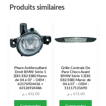
Produits similaires
Phare Antibrouillard
Grille Centrale De
Droit BMW Série 1
Pare Chocs Avant
(E81 E82 E88) Maroc
BMW Série 1 (E81
de 04 à 07 – OEM :
E82 E88) Maroc de
63176924656 =
04 à 07 – OEM :
63126924486
51117131690
د.م.
432.00
د.م.
672.00
Commander
Commander