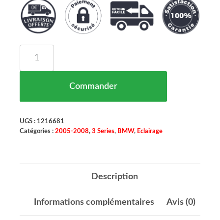
quantité de Set de Deux Phares Principaux H1-H1
Commander
UGS :
1216681
Catégories :
2005-2008
,
3 Series
,
BMW
,
Eclairage
Description
Informations complémentaires
Avis (0)