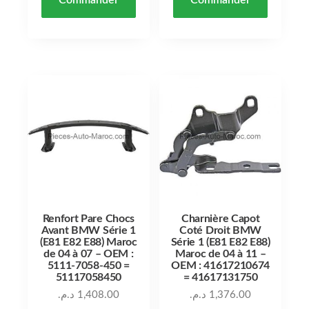
Renfort Pare Chocs
Charnière Capot
Avant BMW Série 1
Coté Droit BMW
(E81 E82 E88) Maroc
Série 1 (E81 E82 E88)
de 04 à 07 – OEM :
Maroc de 04 à 11 –
5111-7058-450 =
OEM : 41617210674
51117058450
= 41617131750
د.م.
1,408.00
د.م.
1,376.00