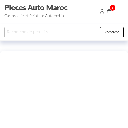
Aller au contenu
Pieces Auto Maroc
0
Carrosserie et Peinture Automobile
Recherche pour :
Recherche