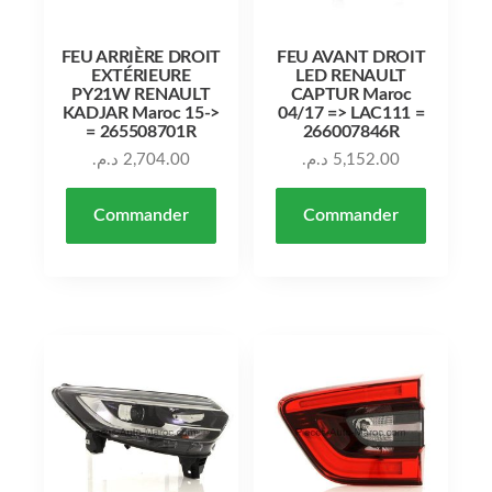
FEU ARRIÈRE DROIT
FEU AVANT DROIT
EXTÉRIEURE
LED RENAULT
PY21W RENAULT
CAPTUR Maroc
KADJAR Maroc 15->
04/17 => LAC111 =
= 265508701R
266007846R
د.م.
2,704.00
د.م.
5,152.00
Commander
Commander