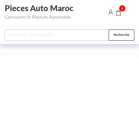
Aller au contenu
Pieces Auto Maroc
0
Carrosserie et Peinture Automobile
Recherche pour :
Recherche