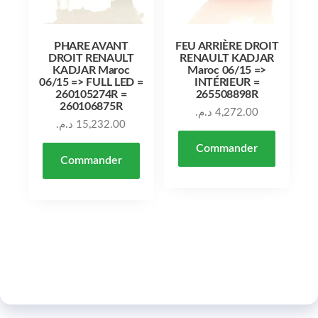
PHARE AVANT
FEU ARRIÈRE DROIT
DROIT RENAULT
RENAULT KADJAR
KADJAR Maroc
Maroc 06/15 =>
06/15 => FULL LED =
INTÉRIEUR =
260105274R =
265508898R
260106875R
د.م.
4,272.00
د.م.
15,232.00
Commander
Commander